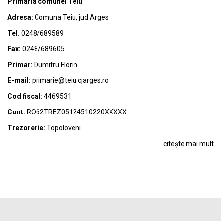
Primaria comunei Teiu
Adresa:
Comuna Teiu, jud Arges
Tel.
0248/689589
Fax:
0248/689605
Primar:
Dumitru Florin
E-mail:
primarie@teiu.cjarges.ro
Cod fiscal:
4469531
Cont:
RO62TREZ05124510220XXXXX
Trezorerie:
Topoloveni
citește mai mult