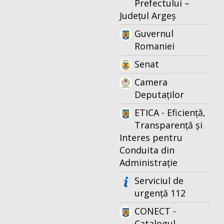
Prefectului –
Județul Argeș
Guvernul
Romaniei
Senat
Camera
Deputaților
ETICA - Eficiență,
Transparență și
Interes pentru
Conduita din
Administrație
Serviciul de
urgență 112
CONECT -
Catalogul