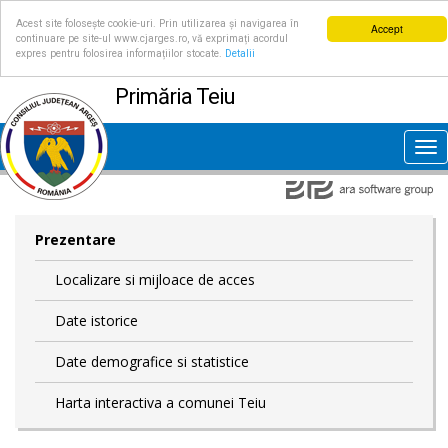
Acest site folosește cookie-uri. Prin utilizarea și navigarea în
Accept
continuare pe site-ul www.cjarges.ro, vă exprimați acordul
expres pentru folosirea informațiilor stocate.
Detalii
Primăria Teiu
Tog
nav
Prezentare
Localizare si mijloace de acces
Date istorice
Date demografice si statistice
Harta interactiva a comunei Teiu