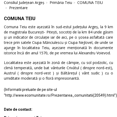
Consiliul Județean Argeș
Primăria Teiu
COMUNA TEIU
Prezentare
COMUNA TEIU
Comuna Teiu este așezată în sud-estul județului Argeș, la 9 km
de magistrala București- Pitești, socotiți de la km 84 unde găsim
și un indicator de circulație iar de aici, pe o șosea asfaltată care
trece prin satele Ciupa Mănciulescu și Ciupa Nejlovel, de unde se
ajunge în localitatea Teiu, așezare menționată în documente
istorice încă din anul 1570, de pe vremea lui Alexandru Voievod.
Localitatea este așezată în zonă de câmpie, cu sol podzolic, cu
climă temperată, unde bat vânturile Crivătul ( dinspre nord-est),
Austrul ( dinspre nord-vest ) și Băltărețul ( vânt sudic ) cu o
umiditate moderată și o floră impresionantă.
(Informatii preluate de pe site-ul
"http://www.ecomunitate.ro/Prezentarea_comunitatii(20549).html")
Date de contact: