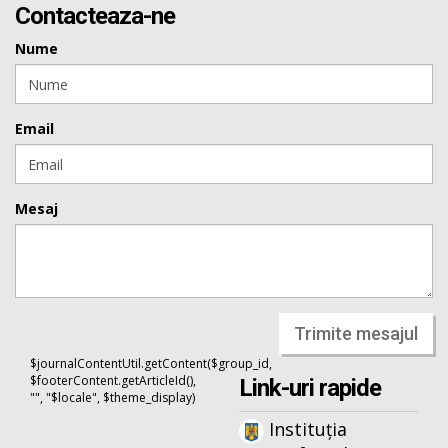
Contacteaza-ne
Nume
Email
Mesaj
Trimite mesajul
$journalContentUtil.getContent($group_id,
$footerContent.getArticleId(),
Link-uri rapide
"", "$locale", $theme_display)
Instituția