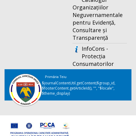
Organizațiilor
Neguvernamentale
pentru Evidență,
Consultare și
Transparență
InfoCons -
Protecția
Consumatorilor
Primăria Teiu
$journalContentUtil.getContent($group_id,
$footerContent.getArticleId(), "", "$locale",
$theme_display)