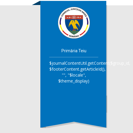
Primăria Teiu
$journalContentUtil.getContent($group_id,
$footerContent.getArticleId(),
"", "$locale",
$theme_display)