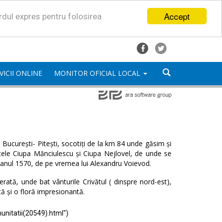
Accept
ordul expres pentru folosirea
VICII ONLINE
MONITOR OFICIAL LOCAL
București- Pitești, socotiți de la km 84 unde găsim și
satele Ciupa Mănciulescu și Ciupa Nejlovel, de unde se
 anul 1570, de pe vremea lui Alexandru Voievod.
ată, unde bat vânturile Crivătul ( dinspre nord-est),
tă și o floră impresionantă.
unitatii(20549).html")