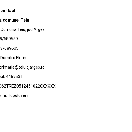
 contact:
a comunei Teiu
Comuna Teiu, jud Arges
8/689589
8/689605
Dumitru Florin
primarie@teiu.cjarges.ro
al:
4469531
62TREZ05124510220XXXXX
rie:
Topoloveni