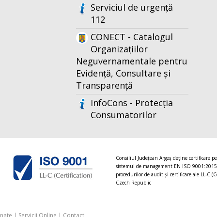
Serviciul de urgență
112
CONECT - Catalogul
Organizațiilor
Neguvernamentale pentru
Evidență, Consultare și
Transparență
InfoCons - Protecția
Consumatorilor
Consiliul Judeţean Argeș deţine certificare p
sistemul de management EN ISO 9001:2015
procedurilor de audit şi certificare ale LL-C (C
Czech Republic
onate
|
Servicii Online
|
Contact