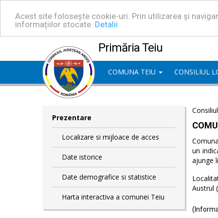
Acest site folosește cookie-uri. Prin utilizarea și navig
informațiilor stocate.
Detalii
Primăria Teiu
COMUNA TEIU
CONSILIUL 
Consiliu
Prezentare
COMU
Localizare si mijloace de acces
Comuna T
un indic
Date istorice
ajunge î
Date demografice si statistice
Localita
Austrul 
Harta interactiva a comunei Teiu
(Informa