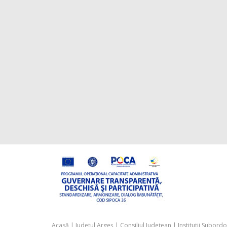
Acasă
|
Județul Argeș
|
Consiliul Județean
|
Instituții Subord