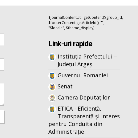
$journalContentUtil.getContent($group_id,
$footerContent.getArticleId(), "",
"$locale", $theme_display)
Link-uri rapide
Instituția Prefectului –
Județul Argeș
Guvernul Romaniei
Senat
Camera Deputaților
ETICA - Eficiență,
Transparență și Interes
pentru Conduita din
Administrație