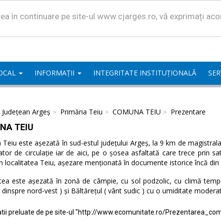
area în continuare pe site-ul www.cjarges.ro, vă exprimați ac
LOCAL
INFORMAȚII
INTEGRITATE INSTITUȚIONALĂ
SER
l Județean Argeș
Primăria Teiu
COMUNA TEIU
Prezentare
NA TEIU
eiu este așezată în sud-estul județului Argeș, la 9 km de magistrala 
ator de circulație iar de aici, pe o șosea asfaltată care trece prin 
n localitatea Teiu, așezare menționată în documente istorice încă din
tea este așezată în zonă de câmpie, cu sol podzolic, cu climă temper
( dinspre nord-vest ) și Băltărețul ( vânt sudic ) cu o umiditate modera
tii preluate de pe site-ul "http://www.ecomunitate.ro/Prezentarea_com