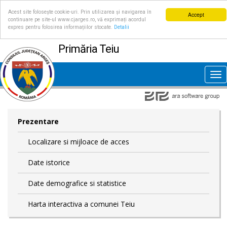
Acest site folosește cookie-uri. Prin utilizarea și navigarea în
Accept
continuare pe site-ul www.cjarges.ro, vă exprimați acordul
expres pentru folosirea informațiilor stocate.
Detalii
Primăria Teiu
Tog
nav
Prezentare
Localizare si mijloace de acces
Date istorice
Date demografice si statistice
Harta interactiva a comunei Teiu