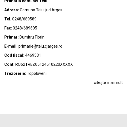
Primaria comunei Teiu
Adresa:
Comuna Teiu, jud Arges
Tel.
0248/689589
Fax:
0248/689605
Primar:
Dumitru Florin
E-mail:
primarie@teiu.cjarges.ro
Cod fiscal:
4469531
Cont:
RO62TREZ05124510220XXXXX
Trezorerie:
Topoloveni
citește mai mult