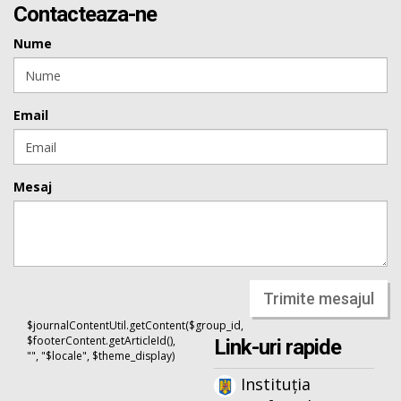
Contacteaza-ne
Nume
Email
Mesaj
Trimite mesajul
$journalContentUtil.getContent($group_id,
$footerContent.getArticleId(),
Link-uri rapide
"", "$locale", $theme_display)
Instituția