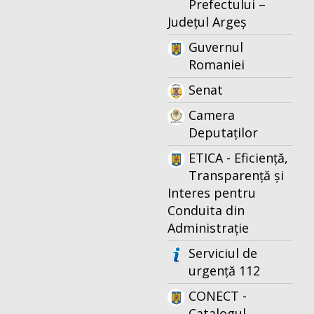
Prefectului –
Județul Argeș
Guvernul
Romaniei
Senat
Camera
Deputaților
ETICA - Eficiență,
Transparență și
Interes pentru
Conduita din
Administrație
Serviciul de
urgență 112
CONECT -
Catalogul