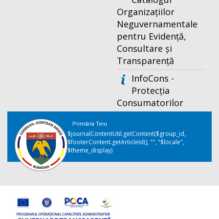
Organizațiilor
Neguvernamentale
pentru Evidență,
Consultare și
Transparență
InfoCons -
Protecția
Consumatorilor
Primăria Teiu
$journalContentUtil.getContent($group_id,
$footerContent.getArticleId(), "", "$locale",
$theme_display)