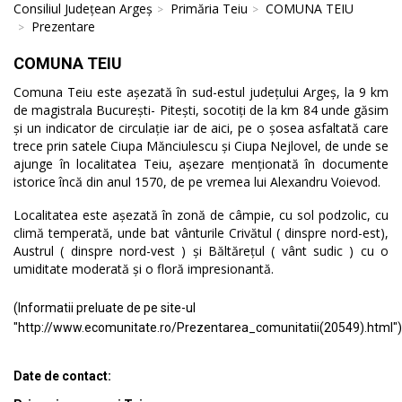
Consiliul Județean Argeș
Primăria Teiu
COMUNA TEIU
Prezentare
COMUNA TEIU
Comuna Teiu este așezată în sud-estul județului Argeș, la 9 km
de magistrala București- Pitești, socotiți de la km 84 unde găsim
și un indicator de circulație iar de aici, pe o șosea asfaltată care
trece prin satele Ciupa Mănciulescu și Ciupa Nejlovel, de unde se
ajunge în localitatea Teiu, așezare menționată în documente
istorice încă din anul 1570, de pe vremea lui Alexandru Voievod.
Localitatea este așezată în zonă de câmpie, cu sol podzolic, cu
climă temperată, unde bat vânturile Crivătul ( dinspre nord-est),
Austrul ( dinspre nord-vest ) și Băltărețul ( vânt sudic ) cu o
umiditate moderată și o floră impresionantă.
(Informatii preluate de pe site-ul
"http://www.ecomunitate.ro/Prezentarea_comunitatii(20549).html")
Date de contact: