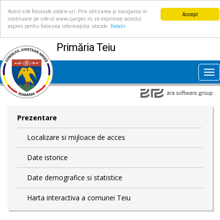
Acest site folosește cookie-uri. Prin utilizarea și navigarea în
Accept
continuare pe site-ul www.cjarges.ro, vă exprimați acordul
expres pentru folosirea informațiilor stocate.
Detalii
Primăria Teiu
Tog
nav
Prezentare
Localizare si mijloace de acces
Date istorice
Date demografice si statistice
Harta interactiva a comunei Teiu