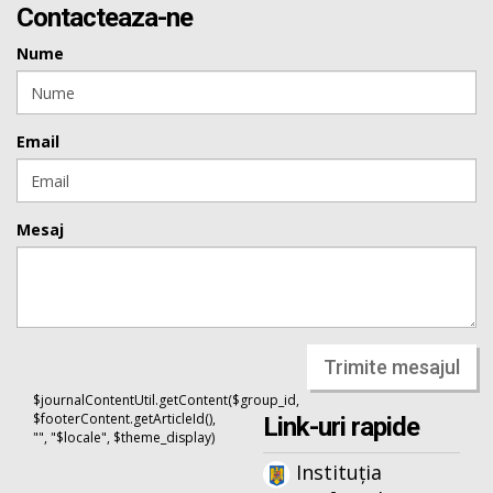
Contacteaza-ne
Nume
Email
Mesaj
Trimite mesajul
$journalContentUtil.getContent($group_id,
$footerContent.getArticleId(),
Link-uri rapide
"", "$locale", $theme_display)
Instituția