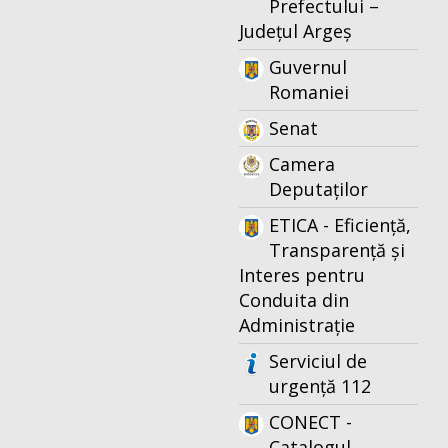
Prefectului –
Județul Argeș
Guvernul
Romaniei
Senat
Camera
Deputaților
ETICA - Eficiență,
Transparență și
Interes pentru
Conduita din
Administrație
Serviciul de
urgență 112
CONECT -
Catalogul