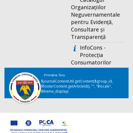
Organizațiilor
Neguvernamentale
pentru Evidență,
Consultare și
Transparență
InfoCons -
Protecția
Consumatorilor
Primăria Teiu
$journalContentUtil.getContent($group_id,
$footerContent.getArticleId(), "", "$locale",
$theme_display)