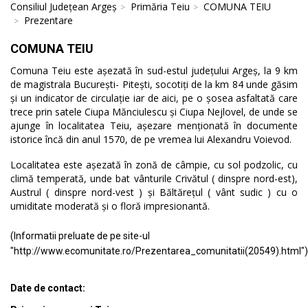
Consiliul Județean Argeș
Primăria Teiu
COMUNA TEIU
Prezentare
COMUNA TEIU
Comuna Teiu este așezată în sud-estul județului Argeș, la 9 km
de magistrala București- Pitești, socotiți de la km 84 unde găsim
și un indicator de circulație iar de aici, pe o șosea asfaltată care
trece prin satele Ciupa Mănciulescu și Ciupa Nejlovel, de unde se
ajunge în localitatea Teiu, așezare menționată în documente
istorice încă din anul 1570, de pe vremea lui Alexandru Voievod.
Localitatea este așezată în zonă de câmpie, cu sol podzolic, cu
climă temperată, unde bat vânturile Crivătul ( dinspre nord-est),
Austrul ( dinspre nord-vest ) și Băltărețul ( vânt sudic ) cu o
umiditate moderată și o floră impresionantă.
(Informatii preluate de pe site-ul
"http://www.ecomunitate.ro/Prezentarea_comunitatii(20549).html")
Date de contact: