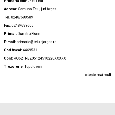
Primaria comunei Teiu
Adresa:
Comuna Teiu, jud Arges
Tel.
0248/689589
Fax:
0248/689605
Primar:
Dumitru Florin
E-mail:
primarie@teiu.cjarges.ro
Cod fiscal:
4469531
Cont:
RO62TREZ05124510220XXXXX
Trezorerie:
Topoloveni
citește mai mult