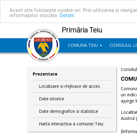
Acest site folosește cookie-uri. Prin utilizarea și navig
informațiilor stocate.
Detalii
Primăria Teiu
COMUNA TEIU
CONSILIUL 
Consiliu
Prezentare
COMU
Localizare si mijloace de acces
Comuna T
un indic
Date istorice
ajunge î
Date demografice si statistice
Localita
Austrul 
Harta interactiva a comunei Teiu
(Informa