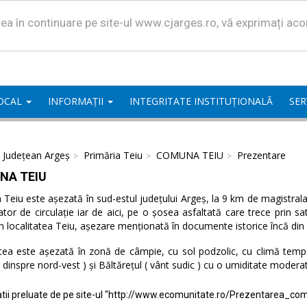
area în continuare pe site-ul www.cjarges.ro, vă exprimați ac
LOCAL
INFORMAȚII
INTEGRITATE INSTITUȚIONALĂ
SER
l Județean Argeș
Primăria Teiu
COMUNA TEIU
Prezentare
NA TEIU
eiu este așezată în sud-estul județului Argeș, la 9 km de magistrala 
ator de circulație iar de aici, pe o șosea asfaltată care trece prin 
n localitatea Teiu, așezare menționată în documente istorice încă din
tea este așezată în zonă de câmpie, cu sol podzolic, cu climă temper
( dinspre nord-vest ) și Băltărețul ( vânt sudic ) cu o umiditate modera
tii preluate de pe site-ul "http://www.ecomunitate.ro/Prezentarea_com