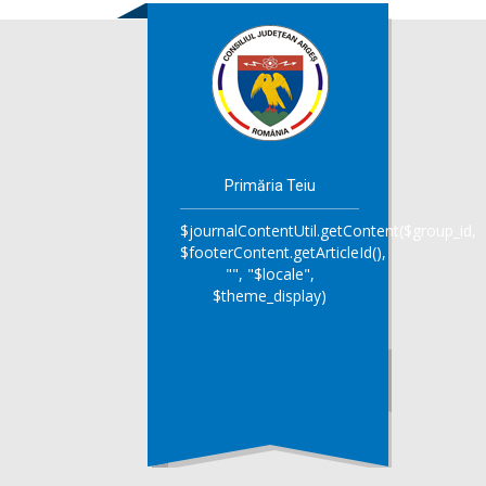
Primăria Teiu
$journalContentUtil.getContent($group_id,
$footerContent.getArticleId(),
"", "$locale",
$theme_display)