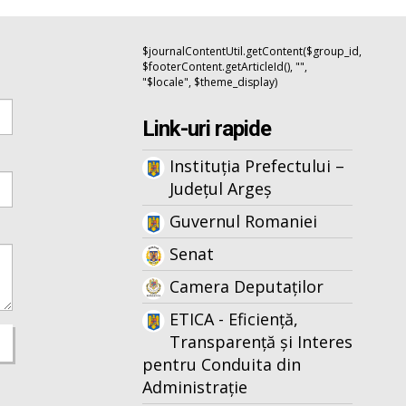
$journalContentUtil.getContent($group_id,
$footerContent.getArticleId(), "",
"$locale", $theme_display)
Link-uri rapide
Instituția Prefectului –
Județul Argeș
Guvernul Romaniei
Senat
Camera Deputaților
ETICA - Eficiență,
Transparență și Interes
pentru Conduita din
Administrație