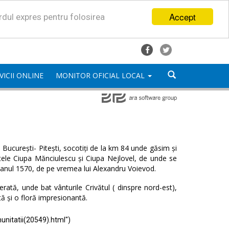
Accept
ordul expres pentru folosirea
VICII ONLINE
MONITOR OFICIAL LOCAL
București- Pitești, socotiți de la km 84 unde găsim și
satele Ciupa Mănciulescu și Ciupa Nejlovel, de unde se
 anul 1570, de pe vremea lui Alexandru Voievod.
ată, unde bat vânturile Crivătul ( dinspre nord-est),
tă și o floră impresionantă.
unitatii(20549).html")