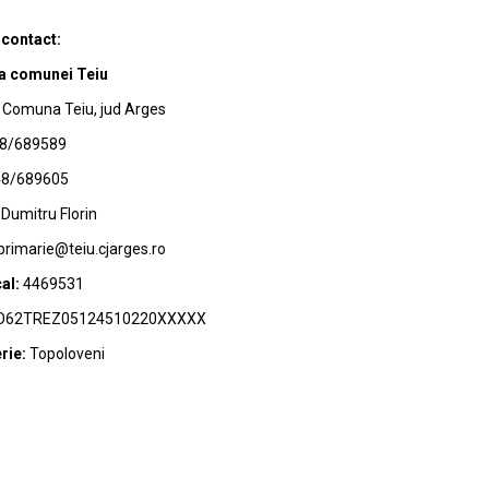
 contact:
a comunei Teiu
Comuna Teiu, jud Arges
8/689589
8/689605
Dumitru Florin
primarie@teiu.cjarges.ro
al:
4469531
62TREZ05124510220XXXXX
rie:
Topoloveni