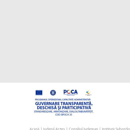
Acasă
|
Județul Argeș
|
Consiliul Județean
|
Instituții Subord