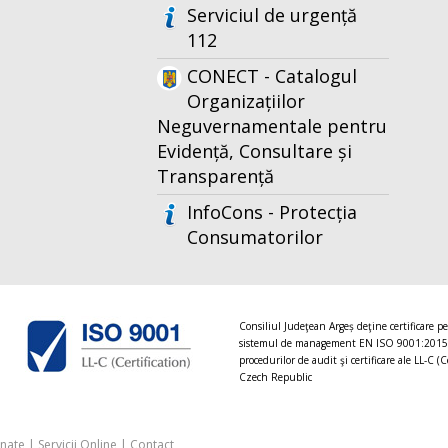
Serviciul de urgență
112
CONECT - Catalogul
Organizațiilor
Neguvernamentale pentru
Evidență, Consultare și
Transparență
InfoCons - Protecția
Consumatorilor
Consiliul Judeţean Argeș deţine certificare p
sistemul de management EN ISO 9001:2015
procedurilor de audit şi certificare ale LL-C (C
Czech Republic
onate
|
Servicii Online
|
Contact