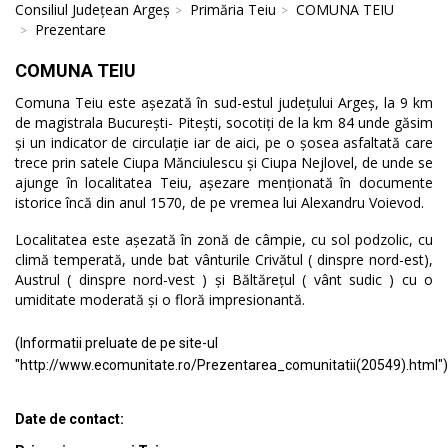
Consiliul Județean Argeș
Primăria Teiu
COMUNA TEIU
Prezentare
COMUNA TEIU
Comuna Teiu este așezată în sud-estul județului Argeș, la 9 km
de magistrala București- Pitești, socotiți de la km 84 unde găsim
și un indicator de circulație iar de aici, pe o șosea asfaltată care
trece prin satele Ciupa Mănciulescu și Ciupa Nejlovel, de unde se
ajunge în localitatea Teiu, așezare menționată în documente
istorice încă din anul 1570, de pe vremea lui Alexandru Voievod.
Localitatea este așezată în zonă de câmpie, cu sol podzolic, cu
climă temperată, unde bat vânturile Crivătul ( dinspre nord-est),
Austrul ( dinspre nord-vest ) și Băltărețul ( vânt sudic ) cu o
umiditate moderată și o floră impresionantă.
(Informatii preluate de pe site-ul
"http://www.ecomunitate.ro/Prezentarea_comunitatii(20549).html")
Date de contact: