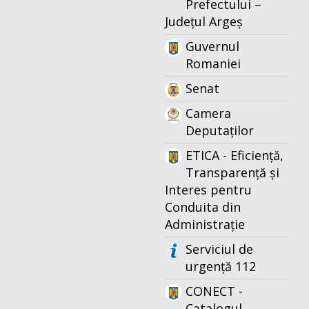
Prefectului –
Județul Argeș
Guvernul
Romaniei
Senat
Camera
Deputaților
ETICA - Eficiență,
Transparență și
Interes pentru
Conduita din
Administrație
Serviciul de
urgență 112
CONECT -
Catalogul