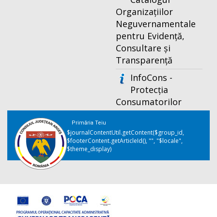
Organizațiilor
Neguvernamentale
pentru Evidență,
Consultare și
Transparență
InfoCons -
Protecția
Consumatorilor
Primăria Teiu
$journalContentUtil.getContent($group_id,
$footerContent.getArticleId(), "", "$locale",
$theme_display)