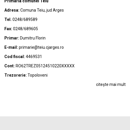
Primaria comunei Teiu
Adresa:
Comuna Teiu, jud Arges
Tel.
0248/689589
Fax:
0248/689605
Primar:
Dumitru Florin
E-mail:
primarie@teiu.cjarges.ro
Cod fiscal:
4469531
Cont:
RO62TREZ05124510220XXXXX
Trezorerie:
Topoloveni
citește mai mult