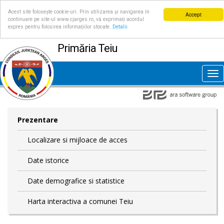
Acest site folosește cookie-uri. Prin utilizarea și navigarea în
Accept
continuare pe site-ul www.cjarges.ro, vă exprimați acordul
expres pentru folosirea informațiilor stocate.
Detalii
Primăria Teiu
Tog
nav
Prezentare
Localizare si mijloace de acces
Date istorice
Date demografice si statistice
Harta interactiva a comunei Teiu