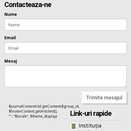
Contacteaza-ne
Nume
Email
Mesaj
Trimite mesajul
$journalContentUtil.getContent($group_id,
$footerContent.getArticleId(),
Link-uri rapide
"", "$locale", $theme_display)
Instituția