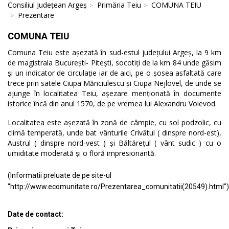
Consiliul Județean Argeș
Primăria Teiu
COMUNA TEIU
Prezentare
COMUNA TEIU
Comuna Teiu este așezată în sud-estul județului Argeș, la 9 km
de magistrala București- Pitești, socotiți de la km 84 unde găsim
și un indicator de circulație iar de aici, pe o șosea asfaltată care
trece prin satele Ciupa Mănciulescu și Ciupa Nejlovel, de unde se
ajunge în localitatea Teiu, așezare menționată în documente
istorice încă din anul 1570, de pe vremea lui Alexandru Voievod.
Localitatea este așezată în zonă de câmpie, cu sol podzolic, cu
climă temperată, unde bat vânturile Crivătul ( dinspre nord-est),
Austrul ( dinspre nord-vest ) și Băltărețul ( vânt sudic ) cu o
umiditate moderată și o floră impresionantă.
(Informatii preluate de pe site-ul
"http://www.ecomunitate.ro/Prezentarea_comunitatii(20549).html")
Date de contact: