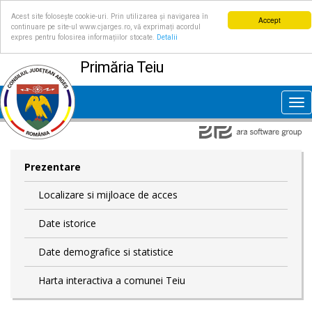
Acest site folosește cookie-uri. Prin utilizarea și navigarea în
Accept
continuare pe site-ul www.cjarges.ro, vă exprimați acordul
expres pentru folosirea informațiilor stocate.
Detalii
Primăria Teiu
Tog
nav
Prezentare
Localizare si mijloace de acces
Date istorice
Date demografice si statistice
Harta interactiva a comunei Teiu