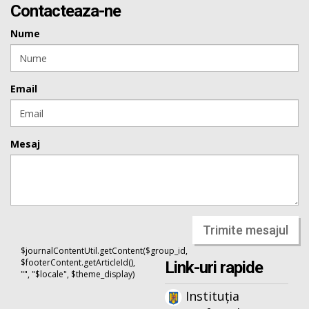
Contacteaza-ne
Nume
Email
Mesaj
Trimite mesajul
$journalContentUtil.getContent($group_id,
$footerContent.getArticleId(),
Link-uri rapide
"", "$locale", $theme_display)
Instituția