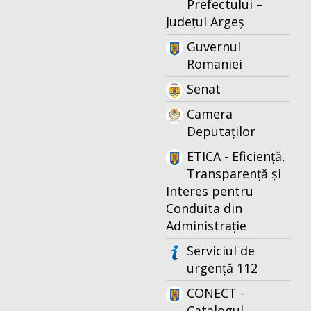
Prefectului –
Județul Argeș
Guvernul
Romaniei
Senat
Camera
Deputaților
ETICA - Eficiență,
Transparență și
Interes pentru
Conduita din
Administrație
Serviciul de
urgență 112
CONECT -
Catalogul