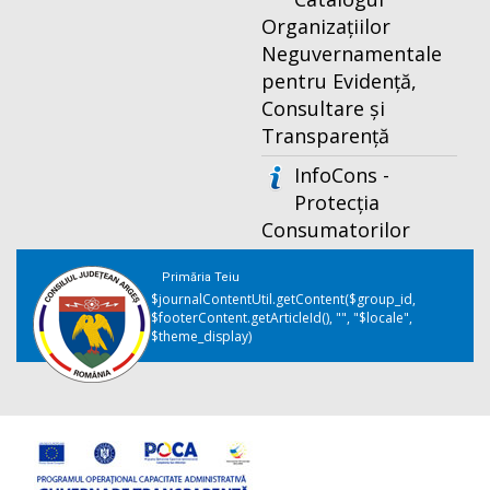
Organizațiilor
Neguvernamentale
pentru Evidență,
Consultare și
Transparență
InfoCons -
Protecția
Consumatorilor
Primăria Teiu
$journalContentUtil.getContent($group_id,
$footerContent.getArticleId(), "", "$locale",
$theme_display)