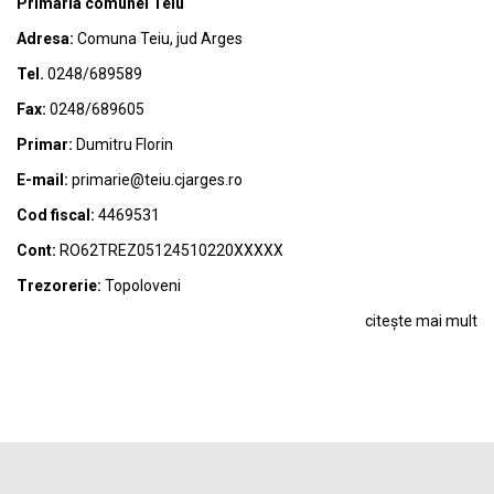
Primaria comunei Teiu
Adresa:
Comuna Teiu, jud Arges
Tel.
0248/689589
Fax:
0248/689605
Primar:
Dumitru Florin
E-mail:
primarie@teiu.cjarges.ro
Cod fiscal:
4469531
Cont:
RO62TREZ05124510220XXXXX
Trezorerie:
Topoloveni
citește mai mult