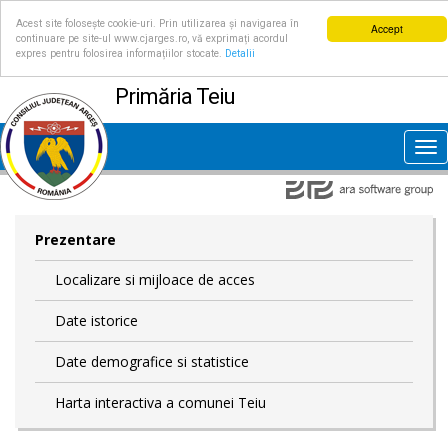
Acest site folosește cookie-uri. Prin utilizarea și navigarea în
Accept
continuare pe site-ul www.cjarges.ro, vă exprimați acordul
expres pentru folosirea informațiilor stocate.
Detalii
Primăria Teiu
Tog
nav
Prezentare
Localizare si mijloace de acces
Date istorice
Date demografice si statistice
Harta interactiva a comunei Teiu