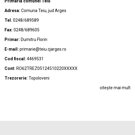
Primaria comunei Teiu
Adresa:
Comuna Teiu, jud Arges
Tel.
0248/689589
Fax:
0248/689605
Primar:
Dumitru Florin
E-mail:
primarie@teiu.cjarges.ro
Cod fiscal:
4469531
Cont:
RO62TREZ05124510220XXXXX
Trezorerie:
Topoloveni
citește mai mult