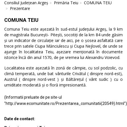
Consiliul Județean Argeș
Primăria Teiu
COMUNA TEIU
Prezentare
COMUNA TEIU
Comuna Teiu este așezată în sud-estul județului Argeș, la 9 km
de magistrala București- Pitești, socotiți de la km 84 unde găsim
și un indicator de circulație iar de aici, pe o șosea asfaltată care
trece prin satele Ciupa Mănciulescu și Ciupa Nejlovel, de unde se
ajunge în localitatea Teiu, așezare menționată în documente
istorice încă din anul 1570, de pe vremea lui Alexandru Voievod.
Localitatea este așezată în zonă de câmpie, cu sol podzolic, cu
climă temperată, unde bat vânturile Crivătul ( dinspre nord-est),
Austrul ( dinspre nord-vest ) și Băltărețul ( vânt sudic ) cu o
umiditate moderată și o floră impresionantă.
(Informatii preluate de pe site-ul
"http://www.ecomunitate.ro/Prezentarea_comunitatii(20549).html")
Date de contact: