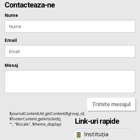
Contacteaza-ne
Nume
Email
Mesaj
Trimite mesajul
$journalContentUtil.getContent($group_id,
$footerContent.getArticleId(),
Link-uri rapide
"", "$locale", $theme_display)
Instituția