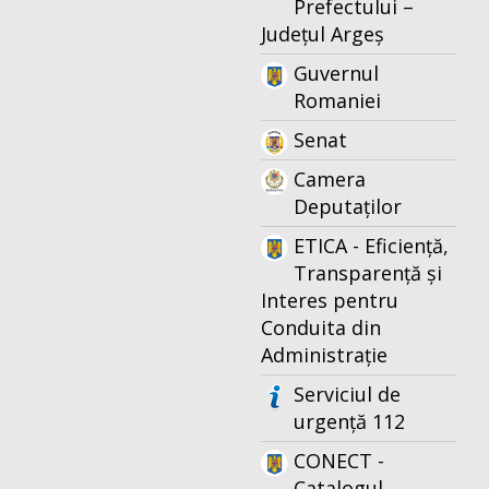
Prefectului –
Județul Argeș
Guvernul
Romaniei
Senat
Camera
Deputaților
ETICA - Eficiență,
Transparență și
Interes pentru
Conduita din
Administrație
Serviciul de
urgență 112
CONECT -
Catalogul