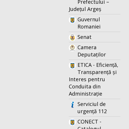
Prefectului –
Județul Argeș
Guvernul
Romaniei
Senat
Camera
Deputaților
ETICA - Eficiență,
Transparență și
Interes pentru
Conduita din
Administrație
Serviciul de
urgență 112
CONECT -
Catalogul