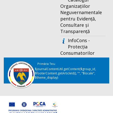
Organizațiilor
Neguvernamentale
pentru Evidență,
Consultare și
Transparență
InfoCons -
Protecția
Consumatorilor
Primăria Teiu
$journalContentUtil.getContent($group_id,
$footerContent.getArticleId(), "", "$locale",
$theme_display)