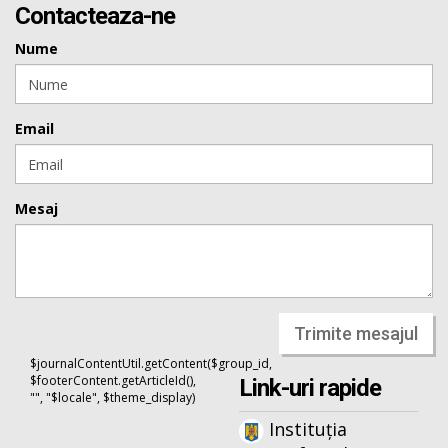
Contacteaza-ne
Nume
Email
Mesaj
Trimite mesajul
$journalContentUtil.getContent($group_id,
$footerContent.getArticleId(),
Link-uri rapide
"", "$locale", $theme_display)
Instituția