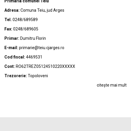
Primaria comunei Teiu
Adresa:
Comuna Teiu, jud Arges
Tel.
0248/689589
Fax:
0248/689605
Primar:
Dumitru Florin
E-mail:
primarie@teiu.cjarges.ro
Cod fiscal:
4469531
Cont:
RO62TREZ05124510220XXXXX
Trezorerie:
Topoloveni
citește mai mult