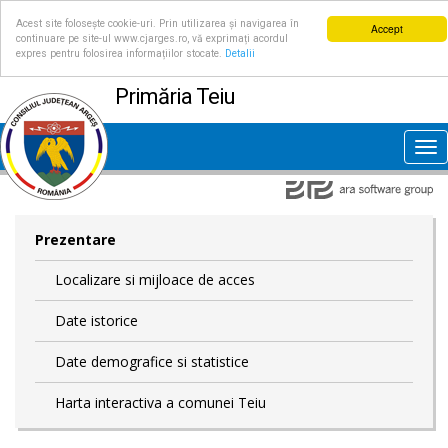
Acest site folosește cookie-uri. Prin utilizarea și navigarea în
Accept
continuare pe site-ul www.cjarges.ro, vă exprimați acordul
expres pentru folosirea informațiilor stocate.
Detalii
Primăria Teiu
Tog
nav
Prezentare
Localizare si mijloace de acces
Date istorice
Date demografice si statistice
Harta interactiva a comunei Teiu