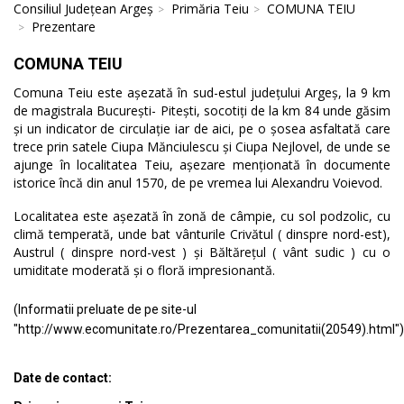
Consiliul Județean Argeș
Primăria Teiu
COMUNA TEIU
Prezentare
COMUNA TEIU
Comuna Teiu este așezată în sud-estul județului Argeș, la 9 km
de magistrala București- Pitești, socotiți de la km 84 unde găsim
și un indicator de circulație iar de aici, pe o șosea asfaltată care
trece prin satele Ciupa Mănciulescu și Ciupa Nejlovel, de unde se
ajunge în localitatea Teiu, așezare menționată în documente
istorice încă din anul 1570, de pe vremea lui Alexandru Voievod.
Localitatea este așezată în zonă de câmpie, cu sol podzolic, cu
climă temperată, unde bat vânturile Crivătul ( dinspre nord-est),
Austrul ( dinspre nord-vest ) și Băltărețul ( vânt sudic ) cu o
umiditate moderată și o floră impresionantă.
(Informatii preluate de pe site-ul
"http://www.ecomunitate.ro/Prezentarea_comunitatii(20549).html")
Date de contact: