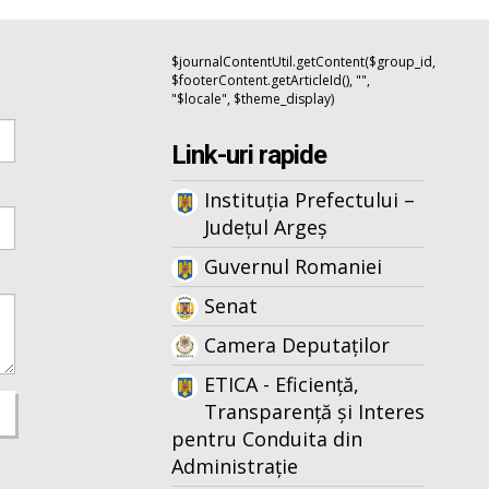
$journalContentUtil.getContent($group_id,
$footerContent.getArticleId(), "",
"$locale", $theme_display)
Link-uri rapide
Instituția Prefectului –
Județul Argeș
Guvernul Romaniei
Senat
Camera Deputaților
ETICA - Eficiență,
Transparență și Interes
pentru Conduita din
Administrație