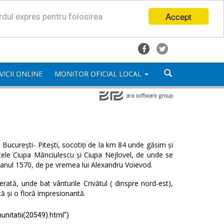
Accept
ordul expres pentru folosirea
VICII ONLINE
MONITOR OFICIAL LOCAL
București- Pitești, socotiți de la km 84 unde găsim și
satele Ciupa Mănciulescu și Ciupa Nejlovel, de unde se
 anul 1570, de pe vremea lui Alexandru Voievod.
ată, unde bat vânturile Crivătul ( dinspre nord-est),
tă și o floră impresionantă.
unitatii(20549).html")