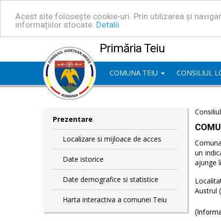
Acest site folosește cookie-uri. Prin utilizarea și navig
informațiilor stocate.
Detalii
Primăria Teiu
COMUNA TEIU
CONSILIUL 
Consiliu
Prezentare
COMU
Localizare si mijloace de acces
Comuna T
un indic
Date istorice
ajunge î
Date demografice si statistice
Localita
Austrul 
Harta interactiva a comunei Teiu
(Informa