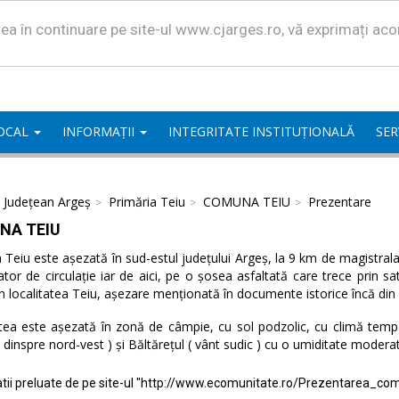
area în continuare pe site-ul www.cjarges.ro, vă exprimați ac
LOCAL
INFORMAȚII
INTEGRITATE INSTITUȚIONALĂ
SER
l Județean Argeș
Primăria Teiu
COMUNA TEIU
Prezentare
NA TEIU
eiu este așezată în sud-estul județului Argeș, la 9 km de magistrala 
ator de circulație iar de aici, pe o șosea asfaltată care trece prin 
n localitatea Teiu, așezare menționată în documente istorice încă din
tea este așezată în zonă de câmpie, cu sol podzolic, cu climă temper
( dinspre nord-vest ) și Băltărețul ( vânt sudic ) cu o umiditate modera
tii preluate de pe site-ul "http://www.ecomunitate.ro/Prezentarea_com