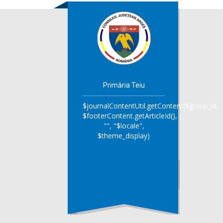
Primăria Teiu
$journalContentUtil.getContent($group_id,
$footerContent.getArticleId(),
"", "$locale",
$theme_display)