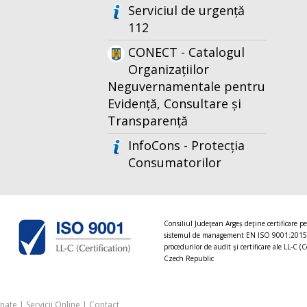
Serviciul de urgență
112
CONECT - Catalogul
Organizațiilor
Neguvernamentale pentru
Evidență, Consultare și
Transparență
InfoCons - Protecția
Consumatorilor
Consiliul Judeţean Argeș deţine certificare p
sistemul de management EN ISO 9001:2015
procedurilor de audit şi certificare ale LL-C (C
Czech Republic
onate
|
Servicii Online
|
Contact