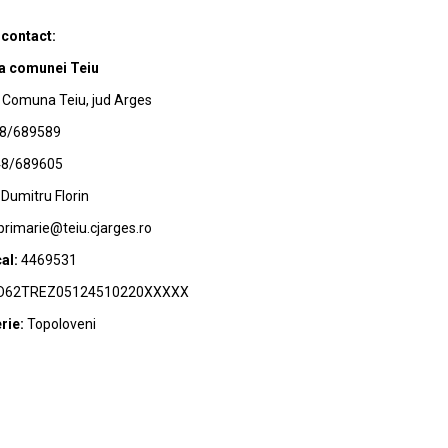
 contact:
a comunei Teiu
Comuna Teiu, jud Arges
8/689589
8/689605
Dumitru Florin
primarie@teiu.cjarges.ro
al:
4469531
62TREZ05124510220XXXXX
rie:
Topoloveni