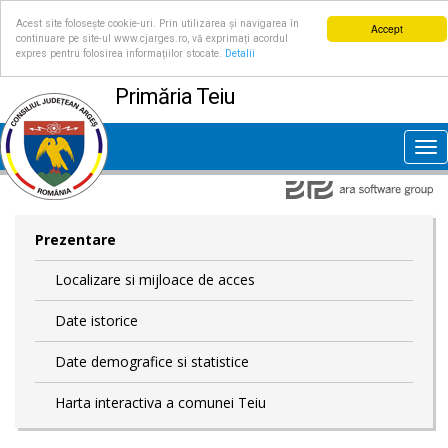
Acest site folosește cookie-uri. Prin utilizarea și navigarea în
Accept
continuare pe site-ul www.cjarges.ro, vă exprimați acordul
expres pentru folosirea informațiilor stocate.
Detalii
Primăria Teiu
Tog
nav
Prezentare
Localizare si mijloace de acces
Date istorice
Date demografice si statistice
Harta interactiva a comunei Teiu