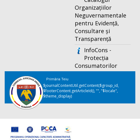
Organizațiilor
Neguvernamentale
pentru Evidență,
Consultare și
Transparență
InfoCons -
Protecția
Consumatorilor
Primăria Teiu
$journalContentUtil.getContent($group_id,
$footerContent.getArticleId(), "", "$locale",
$theme_display)