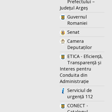
Prefectului –
Județul Argeș
Guvernul
Romaniei
Senat
Camera
Deputaților
ETICA - Eficiență,
Transparență și
Interes pentru
Conduita din
Administrație
Serviciul de
urgență 112
CONECT -
Catalogul