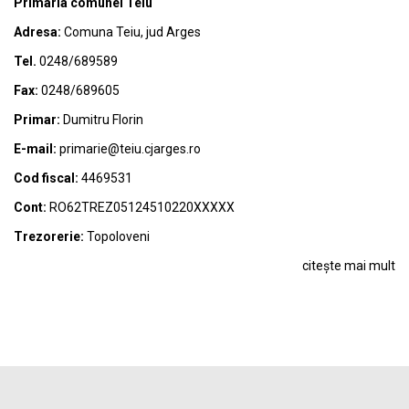
Primaria comunei Teiu
Adresa:
Comuna Teiu, jud Arges
Tel.
0248/689589
Fax:
0248/689605
Primar:
Dumitru Florin
E-mail:
primarie@teiu.cjarges.ro
Cod fiscal:
4469531
Cont:
RO62TREZ05124510220XXXXX
Trezorerie:
Topoloveni
citește mai mult