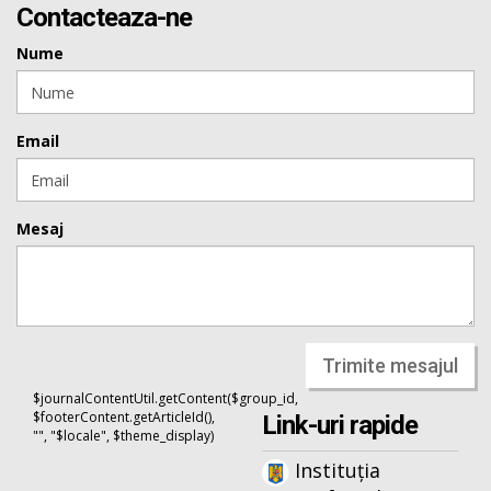
Contacteaza-ne
Nume
Email
Mesaj
Trimite mesajul
$journalContentUtil.getContent($group_id,
$footerContent.getArticleId(),
Link-uri rapide
"", "$locale", $theme_display)
Instituția