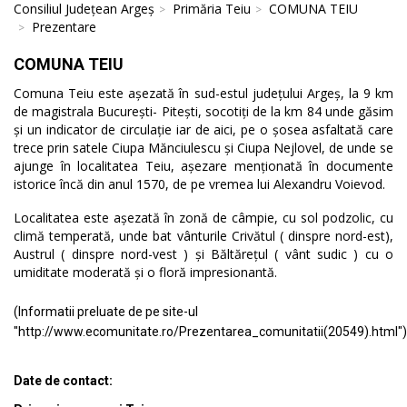
Consiliul Județean Argeș
Primăria Teiu
COMUNA TEIU
Prezentare
COMUNA TEIU
Comuna Teiu este așezată în sud-estul județului Argeș, la 9 km
de magistrala București- Pitești, socotiți de la km 84 unde găsim
și un indicator de circulație iar de aici, pe o șosea asfaltată care
trece prin satele Ciupa Mănciulescu și Ciupa Nejlovel, de unde se
ajunge în localitatea Teiu, așezare menționată în documente
istorice încă din anul 1570, de pe vremea lui Alexandru Voievod.
Localitatea este așezată în zonă de câmpie, cu sol podzolic, cu
climă temperată, unde bat vânturile Crivătul ( dinspre nord-est),
Austrul ( dinspre nord-vest ) și Băltărețul ( vânt sudic ) cu o
umiditate moderată și o floră impresionantă.
(Informatii preluate de pe site-ul
"http://www.ecomunitate.ro/Prezentarea_comunitatii(20549).html")
Date de contact: