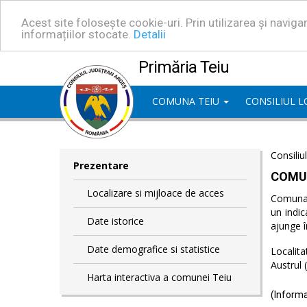
Acest site folosește cookie-uri. Prin utilizarea și navig
informațiilor stocate.
Detalii
Primăria Teiu
COMUNA TEIU
CONSILIUL 
Consiliu
Prezentare
COMU
Localizare si mijloace de acces
Comuna T
un indic
Date istorice
ajunge î
Date demografice si statistice
Localita
Austrul 
Harta interactiva a comunei Teiu
(Informa