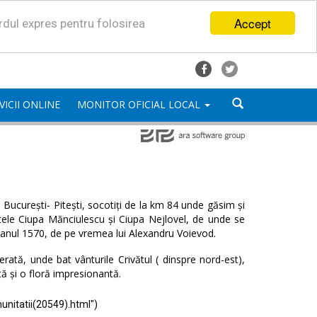
Accept
ordul expres pentru folosirea
VICII ONLINE
MONITOR OFICIAL LOCAL
București- Pitești, socotiți de la km 84 unde găsim și
satele Ciupa Mănciulescu și Ciupa Nejlovel, de unde se
 anul 1570, de pe vremea lui Alexandru Voievod.
ată, unde bat vânturile Crivătul ( dinspre nord-est),
tă și o floră impresionantă.
unitatii(20549).html")