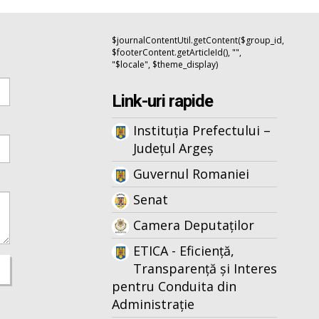
$journalContentUtil.getContent($group_id,
$footerContent.getArticleId(), "",
"$locale", $theme_display)
Link-uri rapide
Instituția Prefectului –
Județul Argeș
Guvernul Romaniei
Senat
Camera Deputaților
ETICA - Eficiență,
Transparență și Interes
pentru Conduita din
Administrație