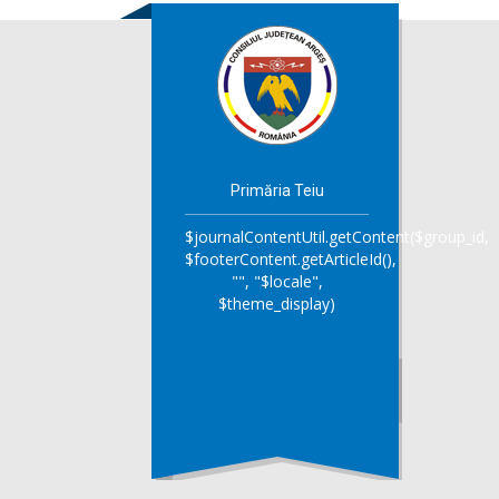
Primăria Teiu
$journalContentUtil.getContent($group_id,
$footerContent.getArticleId(),
"", "$locale",
$theme_display)