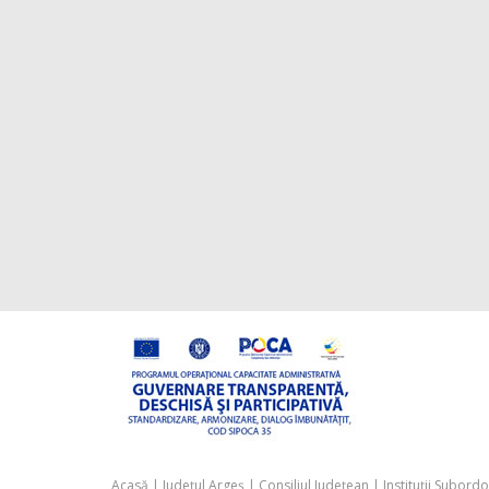
Acasă
|
Județul Argeș
|
Consiliul Județean
|
Instituții Subord