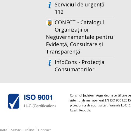
Serviciul de urgență
112
CONECT - Catalogul
Organizațiilor
Neguvernamentale pentru
Evidență, Consultare și
Transparență
InfoCons - Protecția
Consumatorilor
Consiliul Judeţean Argeș deţine certificare p
sistemul de management EN ISO 9001:2015
procedurilor de audit şi certificare ale LL-C (C
Czech Republic
onate
|
Servicii Online
|
Contact