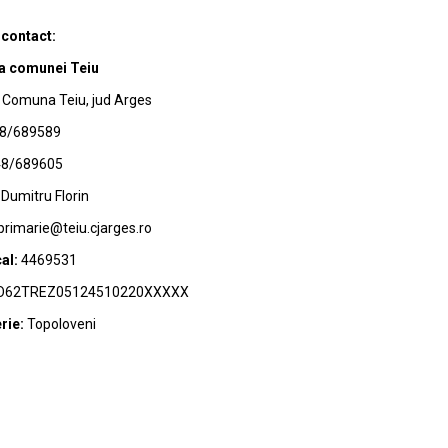
 contact:
a comunei Teiu
Comuna Teiu, jud Arges
8/689589
8/689605
Dumitru Florin
primarie@teiu.cjarges.ro
al:
4469531
62TREZ05124510220XXXXX
rie:
Topoloveni