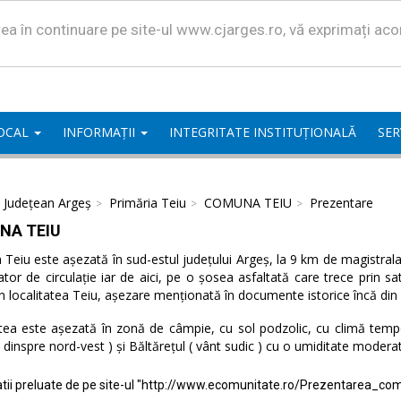
area în continuare pe site-ul www.cjarges.ro, vă exprimați ac
LOCAL
INFORMAȚII
INTEGRITATE INSTITUȚIONALĂ
SER
l Județean Argeș
Primăria Teiu
COMUNA TEIU
Prezentare
NA TEIU
eiu este așezată în sud-estul județului Argeș, la 9 km de magistrala 
ator de circulație iar de aici, pe o șosea asfaltată care trece prin 
n localitatea Teiu, așezare menționată în documente istorice încă din
tea este așezată în zonă de câmpie, cu sol podzolic, cu climă temper
( dinspre nord-vest ) și Băltărețul ( vânt sudic ) cu o umiditate modera
tii preluate de pe site-ul "http://www.ecomunitate.ro/Prezentarea_com