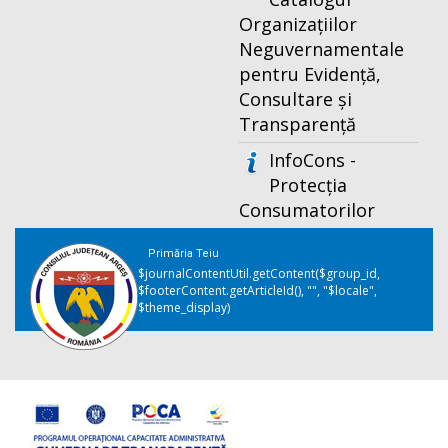
Organizațiilor
Neguvernamentale
pentru Evidență,
Consultare și
Transparență
InfoCons -
Protecția
Consumatorilor
Primăria Teiu
$journalContentUtil.getContent($group_id,
$footerContent.getArticleId(), "", "$locale",
$theme_display)