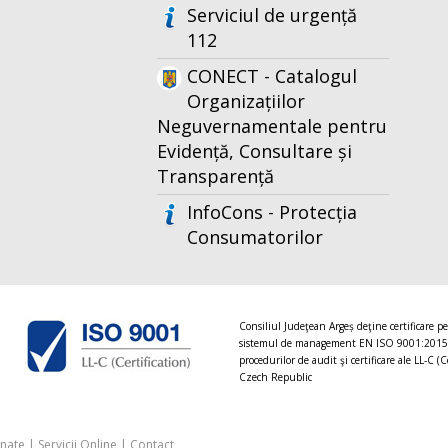
Serviciul de urgență
112
CONECT - Catalogul
Organizațiilor
Neguvernamentale pentru
Evidență, Consultare și
Transparență
InfoCons - Protecția
Consumatorilor
Consiliul Judeţean Argeș deţine certificare p
sistemul de management EN ISO 9001:2015
procedurilor de audit şi certificare ale LL-C (C
Czech Republic
onate
|
Servicii Online
|
Contact