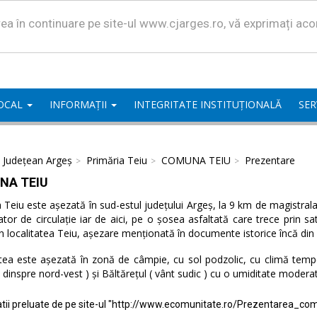
area în continuare pe site-ul www.cjarges.ro, vă exprimați ac
LOCAL
INFORMAȚII
INTEGRITATE INSTITUȚIONALĂ
SER
l Județean Argeș
Primăria Teiu
COMUNA TEIU
Prezentare
NA TEIU
eiu este așezată în sud-estul județului Argeș, la 9 km de magistrala 
ator de circulație iar de aici, pe o șosea asfaltată care trece prin 
n localitatea Teiu, așezare menționată în documente istorice încă din
tea este așezată în zonă de câmpie, cu sol podzolic, cu climă temper
( dinspre nord-vest ) și Băltărețul ( vânt sudic ) cu o umiditate modera
tii preluate de pe site-ul "http://www.ecomunitate.ro/Prezentarea_com