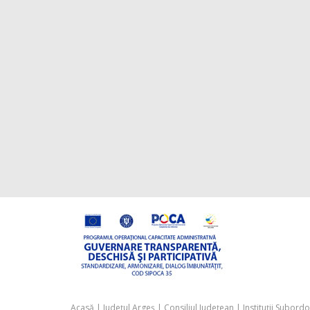
Acasă
|
Județul Argeș
|
Consiliul Județean
|
Instituții Subord