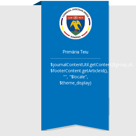
Primăria Teiu
$journalContentUtil.getContent($group_id,
$footerContent.getArticleId(),
"", "$locale",
$theme_display)