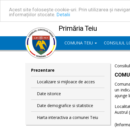
Acest site folosește cookie-uri. Prin utilizarea și navig
informațiilor stocate.
Detalii
Primăria Teiu
COMUNA TEIU
CONSILIUL 
Consiliu
Prezentare
COMU
Localizare si mijloace de acces
Comuna T
un indic
Date istorice
ajunge î
Date demografice si statistice
Localita
Austrul 
Harta interactiva a comunei Teiu
(Informa