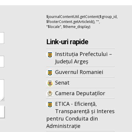
$journalContentUtil.getContent($group_id,
$footerContent.getArticleId(), "",
"$locale", $theme_display)
Link-uri rapide
Instituția Prefectului –
Județul Argeș
Guvernul Romaniei
Senat
Camera Deputaților
ETICA - Eficiență,
Transparență și Interes
pentru Conduita din
Administrație