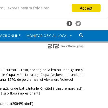
Accept
ordul expres pentru folosirea
VICII ONLINE
MONITOR OFICIAL LOCAL
București- Pitești, socotiți de la km 84 unde găsim și
satele Ciupa Mănciulescu și Ciupa Nejlovel, de unde se
 anul 1570, de pe vremea lui Alexandru Voievod.
ată, unde bat vânturile Crivătul ( dinspre nord-est),
tă și o floră impresionantă.
unitatii(20549).html")