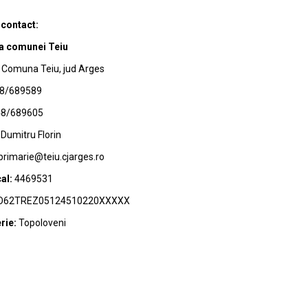
 contact:
a comunei Teiu
Comuna Teiu, jud Arges
8/689589
8/689605
Dumitru Florin
primarie@teiu.cjarges.ro
al:
4469531
62TREZ05124510220XXXXX
rie:
Topoloveni