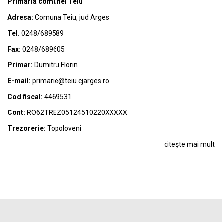
Primaria comunei Teiu
Adresa:
Comuna Teiu, jud Arges
Tel.
0248/689589
Fax:
0248/689605
Primar:
Dumitru Florin
E-mail:
primarie@teiu.cjarges.ro
Cod fiscal:
4469531
Cont:
RO62TREZ05124510220XXXXX
Trezorerie:
Topoloveni
citește mai mult