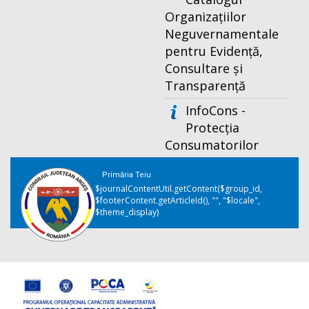
Organizațiilor
Neguvernamentale
pentru Evidență,
Consultare și
Transparență
InfoCons -
Protecția
Consumatorilor
Primăria Teiu
$journalContentUtil.getContent($group_id,
$footerContent.getArticleId(), "", "$locale",
$theme_display)