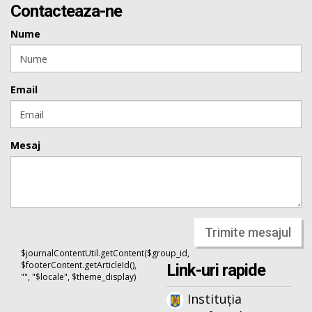
Contacteaza-ne
Nume
Email
Mesaj
Trimite mesajul
$journalContentUtil.getContent($group_id,
$footerContent.getArticleId(),
Link-uri rapide
"", "$locale", $theme_display)
Instituția