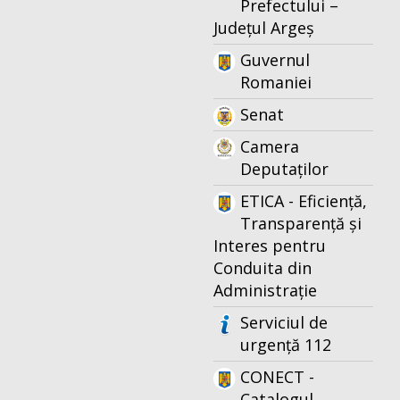
Prefectului –
Județul Argeș
Guvernul
Romaniei
Senat
Camera
Deputaților
ETICA - Eficiență,
Transparență și
Interes pentru
Conduita din
Administrație
Serviciul de
urgență 112
CONECT -
Catalogul