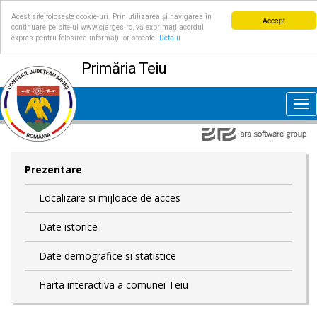
Acest site folosește cookie-uri. Prin utilizarea și navigarea în
Accept
continuare pe site-ul www.cjarges.ro, vă exprimați acordul
expres pentru folosirea informațiilor stocate.
Detalii
Primăria Teiu
Tog
nav
Prezentare
Localizare si mijloace de acces
Date istorice
Date demografice si statistice
Harta interactiva a comunei Teiu