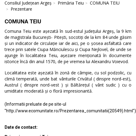
Consiliul Județean Argeș
Primăria Teiu
COMUNA TEIU
Prezentare
COMUNA TEIU
Comuna Teiu este așezată în sud-estul județului Argeș, la 9 km
de magistrala București- Pitești, socotiți de la km 84 unde găsim
și un indicator de circulație iar de aici, pe o șosea asfaltată care
trece prin satele Ciupa Mănciulescu și Ciupa Nejlovel, de unde se
ajunge în localitatea Teiu, așezare menționată în documente
istorice încă din anul 1570, de pe vremea lui Alexandru Voievod.
Localitatea este așezată în zonă de câmpie, cu sol podzolic, cu
climă temperată, unde bat vânturile Crivătul ( dinspre nord-est),
Austrul ( dinspre nord-vest ) și Băltărețul ( vânt sudic ) cu o
umiditate moderată și o floră impresionantă.
(Informatii preluate de pe site-ul
"http://www.ecomunitate.ro/Prezentarea_comunitatii(20549).html")
Date de contact: