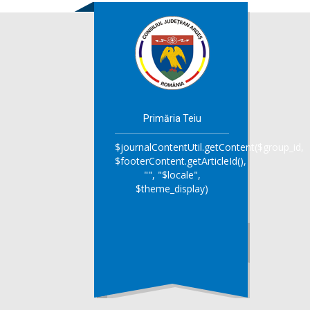
Primăria Teiu
$journalContentUtil.getContent($group_id,
$footerContent.getArticleId(),
"", "$locale",
$theme_display)