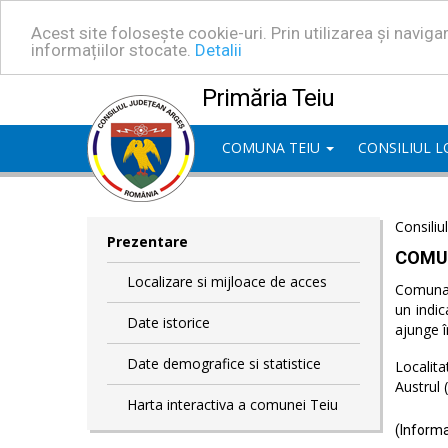
Acest site folosește cookie-uri. Prin utilizarea și navig
informațiilor stocate.
Detalii
Primăria Teiu
COMUNA TEIU
CONSILIUL 
Consiliu
Prezentare
COMU
Localizare si mijloace de acces
Comuna T
un indic
Date istorice
ajunge î
Date demografice si statistice
Localita
Austrul 
Harta interactiva a comunei Teiu
(Informa