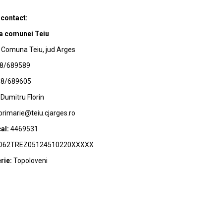
 contact:
a comunei Teiu
Comuna Teiu, jud Arges
8/689589
8/689605
Dumitru Florin
primarie@teiu.cjarges.ro
al:
4469531
62TREZ05124510220XXXXX
rie:
Topoloveni