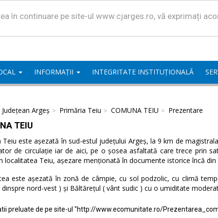
area în continuare pe site-ul www.cjarges.ro, vă exprimați ac
LOCAL
INFORMAȚII
INTEGRITATE INSTITUȚIONALĂ
SER
l Județean Argeș
Primăria Teiu
COMUNA TEIU
Prezentare
NA TEIU
eiu este așezată în sud-estul județului Argeș, la 9 km de magistrala 
ator de circulație iar de aici, pe o șosea asfaltată care trece prin 
n localitatea Teiu, așezare menționată în documente istorice încă din
tea este așezată în zonă de câmpie, cu sol podzolic, cu climă temper
( dinspre nord-vest ) și Băltărețul ( vânt sudic ) cu o umiditate modera
tii preluate de pe site-ul "http://www.ecomunitate.ro/Prezentarea_com