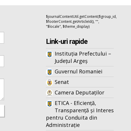
$journalContentUtil.getContent($group_id,
$footerContent.getArticleId(), "",
"$locale", $theme_display)
Link-uri rapide
Instituția Prefectului –
Județul Argeș
Guvernul Romaniei
Senat
Camera Deputaților
ETICA - Eficiență,
Transparență și Interes
pentru Conduita din
Administrație