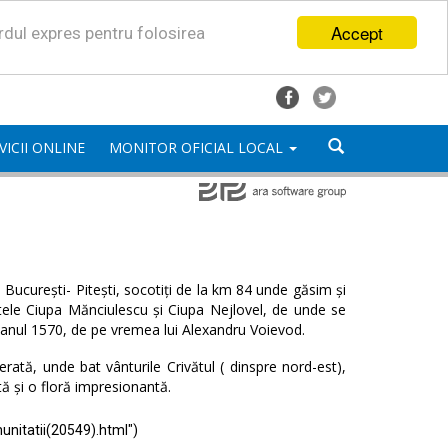
Accept
ordul expres pentru folosirea
VICII ONLINE
MONITOR OFICIAL LOCAL
București- Pitești, socotiți de la km 84 unde găsim și
satele Ciupa Mănciulescu și Ciupa Nejlovel, de unde se
 anul 1570, de pe vremea lui Alexandru Voievod.
ată, unde bat vânturile Crivătul ( dinspre nord-est),
tă și o floră impresionantă.
unitatii(20549).html")