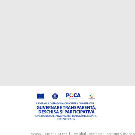
Acasă
|
Județul Argeș
|
Consiliul Județean
|
Instituții Subord