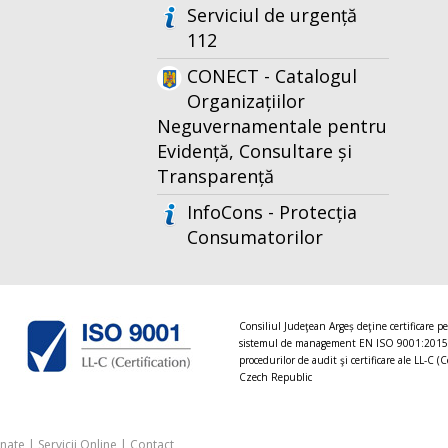
Serviciul de urgență
112
CONECT - Catalogul
Organizațiilor
Neguvernamentale pentru
Evidență, Consultare și
Transparență
InfoCons - Protecția
Consumatorilor
Consiliul Judeţean Argeș deţine certificare p
sistemul de management EN ISO 9001:2015
procedurilor de audit şi certificare ale LL-C (C
Czech Republic
onate
|
Servicii Online
|
Contact