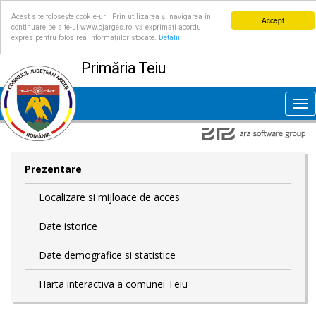
Acest site folosește cookie-uri. Prin utilizarea și navigarea în
Accept
continuare pe site-ul www.cjarges.ro, vă exprimați acordul
expres pentru folosirea informațiilor stocate.
Detalii
Primăria Teiu
Tog
nav
Prezentare
Localizare si mijloace de acces
Date istorice
Date demografice si statistice
Harta interactiva a comunei Teiu