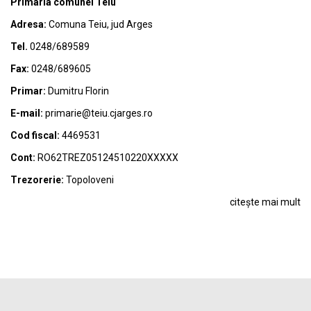
Primaria comunei Teiu
Adresa:
Comuna Teiu, jud Arges
Tel.
0248/689589
Fax:
0248/689605
Primar:
Dumitru Florin
E-mail:
primarie@teiu.cjarges.ro
Cod fiscal:
4469531
Cont:
RO62TREZ05124510220XXXXX
Trezorerie:
Topoloveni
citește mai mult