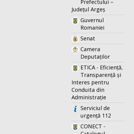
Prefectului –
Județul Argeș
Guvernul
Romaniei
Senat
Camera
Deputaților
ETICA - Eficiență,
Transparență și
Interes pentru
Conduita din
Administrație
Serviciul de
urgență 112
CONECT -
Catalogul