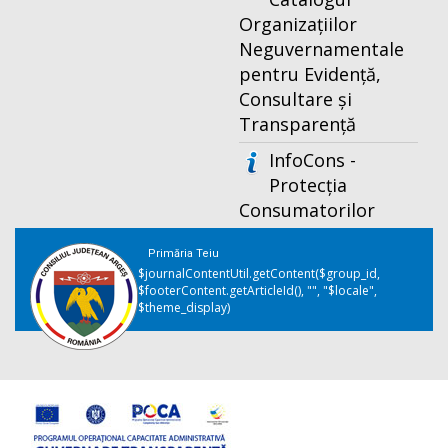
Organizațiilor
Neguvernamentale
pentru Evidență,
Consultare și
Transparență
InfoCons -
Protecția
Consumatorilor
Primăria Teiu
$journalContentUtil.getContent($group_id,
$footerContent.getArticleId(), "", "$locale",
$theme_display)