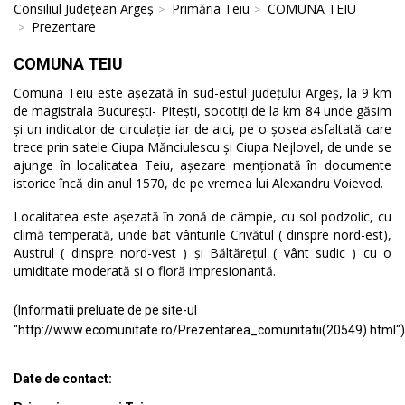
Consiliul Județean Argeș
Primăria Teiu
COMUNA TEIU
Prezentare
COMUNA TEIU
Comuna Teiu este așezată în sud-estul județului Argeș, la 9 km
de magistrala București- Pitești, socotiți de la km 84 unde găsim
și un indicator de circulație iar de aici, pe o șosea asfaltată care
trece prin satele Ciupa Mănciulescu și Ciupa Nejlovel, de unde se
ajunge în localitatea Teiu, așezare menționată în documente
istorice încă din anul 1570, de pe vremea lui Alexandru Voievod.
Localitatea este așezată în zonă de câmpie, cu sol podzolic, cu
climă temperată, unde bat vânturile Crivătul ( dinspre nord-est),
Austrul ( dinspre nord-vest ) și Băltărețul ( vânt sudic ) cu o
umiditate moderată și o floră impresionantă.
(Informatii preluate de pe site-ul
"http://www.ecomunitate.ro/Prezentarea_comunitatii(20549).html")
Date de contact: