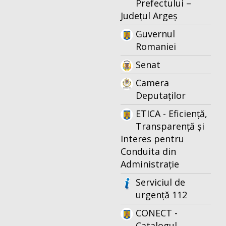
Prefectului –
Județul Argeș
Guvernul
Romaniei
Senat
Camera
Deputaților
ETICA - Eficiență,
Transparență și
Interes pentru
Conduita din
Administrație
Serviciul de
urgență 112
CONECT -
Catalogul