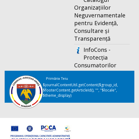
Organizațiilor
Neguvernamentale
pentru Evidență,
Consultare și
Transparență
InfoCons -
Protecția
Consumatorilor
Primăria Teiu
$journalContentUtil.getContent($group_id,
$footerContent.getArticleId(), "", "$locale",
$theme_display)