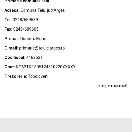
Primaria comunei Teiu
Adresa:
Comuna Teiu, jud Arges
Tel.
0248/689589
Fax:
0248/689605
Primar:
Dumitru Florin
E-mail:
primarie@teiu.cjarges.ro
Cod fiscal:
4469531
Cont:
RO62TREZ05124510220XXXXX
Trezorerie:
Topoloveni
citește mai mult