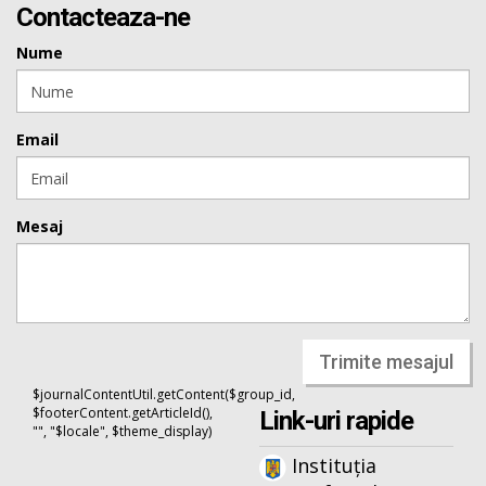
Contacteaza-ne
Nume
Email
Mesaj
Trimite mesajul
$journalContentUtil.getContent($group_id,
$footerContent.getArticleId(),
Link-uri rapide
"", "$locale", $theme_display)
Instituția