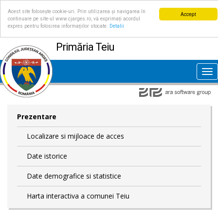
Acest site folosește cookie-uri. Prin utilizarea și navigarea în
Accept
continuare pe site-ul www.cjarges.ro, vă exprimați acordul
expres pentru folosirea informațiilor stocate.
Detalii
Primăria Teiu
Tog
nav
Prezentare
Localizare si mijloace de acces
Date istorice
Date demografice si statistice
Harta interactiva a comunei Teiu