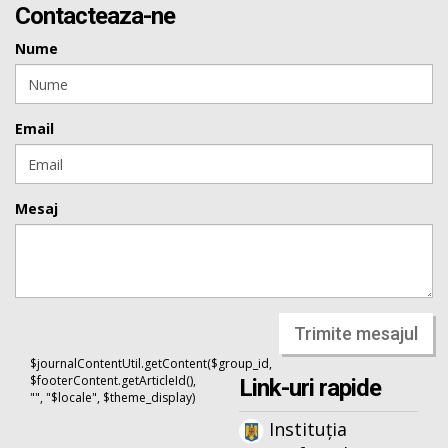
Contacteaza-ne
Nume
Email
Mesaj
Trimite mesajul
$journalContentUtil.getContent($group_id,
$footerContent.getArticleId(),
Link-uri rapide
"", "$locale", $theme_display)
Instituția