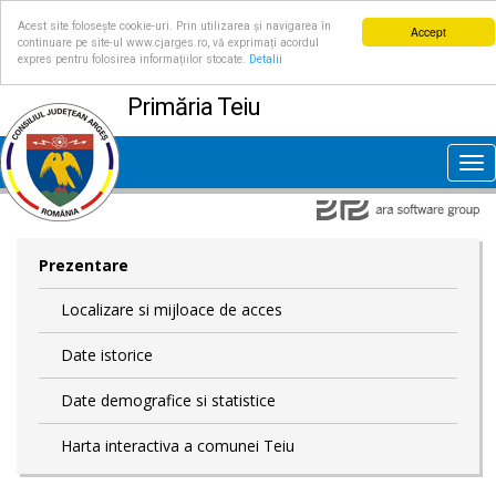
Acest site folosește cookie-uri. Prin utilizarea și navigarea în
Accept
continuare pe site-ul www.cjarges.ro, vă exprimați acordul
expres pentru folosirea informațiilor stocate.
Detalii
Primăria Teiu
Tog
nav
Prezentare
Localizare si mijloace de acces
Date istorice
Date demografice si statistice
Harta interactiva a comunei Teiu