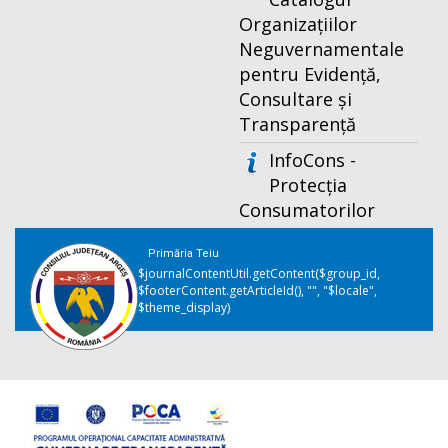
Organizațiilor
Neguvernamentale
pentru Evidență,
Consultare și
Transparență
InfoCons -
Protecția
Consumatorilor
Primăria Teiu
$journalContentUtil.getContent($group_id,
$footerContent.getArticleId(), "", "$locale",
$theme_display)