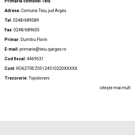
Primaria comunei Teiu
Adresa:
Comuna Teiu, jud Arges
Tel.
0248/689589
Fax:
0248/689605
Primar:
Dumitru Florin
E-mail:
primarie@teiu.cjarges.ro
Cod fiscal:
4469531
Cont:
RO62TREZ05124510220XXXXX
Trezorerie:
Topoloveni
citește mai mult