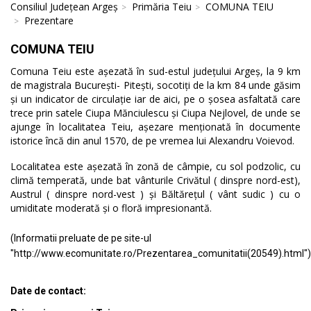
Consiliul Județean Argeș
Primăria Teiu
COMUNA TEIU
Prezentare
COMUNA TEIU
Comuna Teiu este așezată în sud-estul județului Argeș, la 9 km
de magistrala București- Pitești, socotiți de la km 84 unde găsim
și un indicator de circulație iar de aici, pe o șosea asfaltată care
trece prin satele Ciupa Mănciulescu și Ciupa Nejlovel, de unde se
ajunge în localitatea Teiu, așezare menționată în documente
istorice încă din anul 1570, de pe vremea lui Alexandru Voievod.
Localitatea este așezată în zonă de câmpie, cu sol podzolic, cu
climă temperată, unde bat vânturile Crivătul ( dinspre nord-est),
Austrul ( dinspre nord-vest ) și Băltărețul ( vânt sudic ) cu o
umiditate moderată și o floră impresionantă.
(Informatii preluate de pe site-ul
"http://www.ecomunitate.ro/Prezentarea_comunitatii(20549).html")
Date de contact: