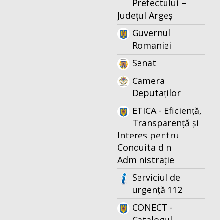
Prefectului –
Județul Argeș
Guvernul
Romaniei
Senat
Camera
Deputaților
ETICA - Eficiență,
Transparență și
Interes pentru
Conduita din
Administrație
Serviciul de
urgență 112
CONECT -
Catalogul