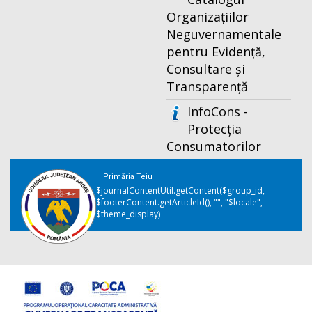
Organizațiilor
Neguvernamentale
pentru Evidență,
Consultare și
Transparență
InfoCons -
Protecția
Consumatorilor
Primăria Teiu
$journalContentUtil.getContent($group_id,
$footerContent.getArticleId(), "", "$locale",
$theme_display)