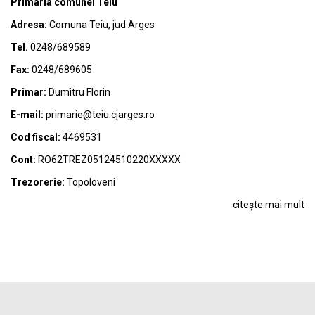
Primaria comunei Teiu
Adresa:
Comuna Teiu, jud Arges
Tel.
0248/689589
Fax:
0248/689605
Primar:
Dumitru Florin
E-mail:
primarie@teiu.cjarges.ro
Cod fiscal:
4469531
Cont:
RO62TREZ05124510220XXXXX
Trezorerie:
Topoloveni
citește mai mult