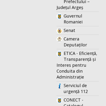
Prefectului –
Județul Argeș
Guvernul
Romaniei
Senat
Camera
Deputaților
ETICA - Eficiență,
Transparență și
Interes pentru
Conduita din
Administrație
Serviciul de
urgență 112
CONECT -
Catalogul