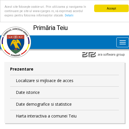
Acest site folosește cookie-uri. Prin utilizarea și navigarea în
Accept
continuare pe site-ul www.cjarges.ro, vă exprimați acordul
expres pentru folosirea informațiilor stocate.
Detalii
Primăria Teiu
Tog
nav
Prezentare
Localizare si mijloace de acces
Date istorice
Date demografice si statistice
Harta interactiva a comunei Teiu