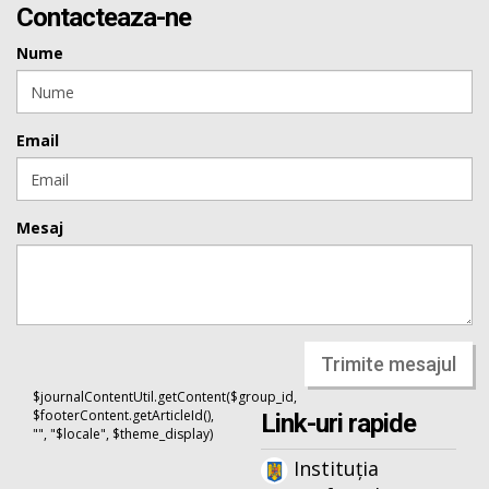
Contacteaza-ne
Nume
Email
Mesaj
Trimite mesajul
$journalContentUtil.getContent($group_id,
$footerContent.getArticleId(),
Link-uri rapide
"", "$locale", $theme_display)
Instituția