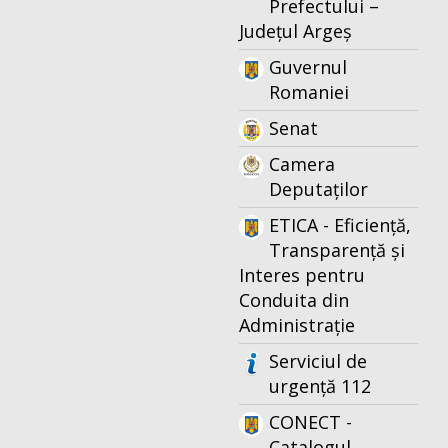
Prefectului –
Județul Argeș
Guvernul
Romaniei
Senat
Camera
Deputaților
ETICA - Eficiență,
Transparență și
Interes pentru
Conduita din
Administrație
Serviciul de
urgență 112
CONECT -
Catalogul