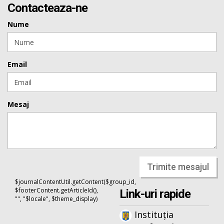
Contacteaza-ne
Nume
Email
Mesaj
Trimite mesajul
$journalContentUtil.getContent($group_id,
$footerContent.getArticleId(),
Link-uri rapide
"", "$locale", $theme_display)
Instituția