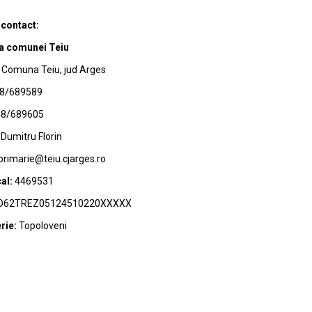
 contact:
a comunei Teiu
Comuna Teiu, jud Arges
8/689589
8/689605
Dumitru Florin
primarie@teiu.cjarges.ro
al:
4469531
62TREZ05124510220XXXXX
rie:
Topoloveni