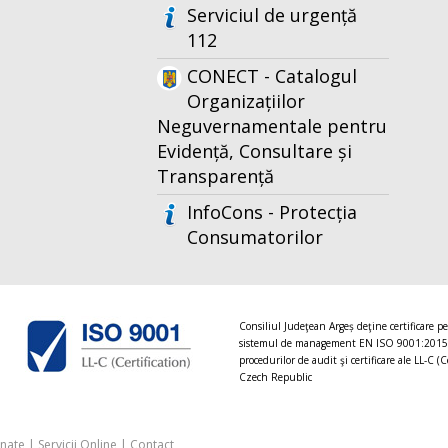
Serviciul de urgență
112
CONECT - Catalogul
Organizațiilor
Neguvernamentale pentru
Evidență, Consultare și
Transparență
InfoCons - Protecția
Consumatorilor
Consiliul Judeţean Argeș deţine certificare p
sistemul de management EN ISO 9001:2015
procedurilor de audit şi certificare ale LL-C (C
Czech Republic
onate
|
Servicii Online
|
Contact