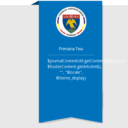
Primăria Teiu
$journalContentUtil.getContent($group_id,
$footerContent.getArticleId(),
"", "$locale",
$theme_display)