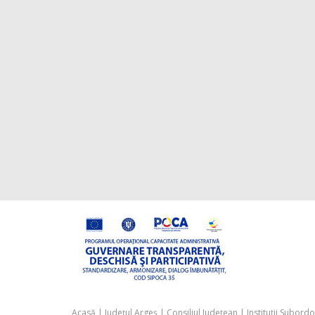
Acasă
|
Județul Argeș
|
Consiliul Județean
|
Instituții Subord