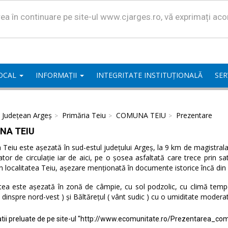
area în continuare pe site-ul www.cjarges.ro, vă exprimați ac
LOCAL
INFORMAȚII
INTEGRITATE INSTITUȚIONALĂ
SER
l Județean Argeș
Primăria Teiu
COMUNA TEIU
Prezentare
NA TEIU
eiu este așezată în sud-estul județului Argeș, la 9 km de magistrala 
ator de circulație iar de aici, pe o șosea asfaltată care trece prin 
n localitatea Teiu, așezare menționată în documente istorice încă din
tea este așezată în zonă de câmpie, cu sol podzolic, cu climă temper
( dinspre nord-vest ) și Băltărețul ( vânt sudic ) cu o umiditate modera
tii preluate de pe site-ul "http://www.ecomunitate.ro/Prezentarea_com