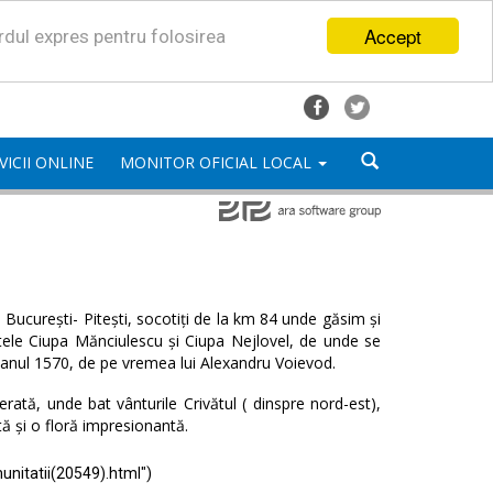
Accept
ordul expres pentru folosirea
VICII ONLINE
MONITOR OFICIAL LOCAL
București- Pitești, socotiți de la km 84 unde găsim și
satele Ciupa Mănciulescu și Ciupa Nejlovel, de unde se
 anul 1570, de pe vremea lui Alexandru Voievod.
ată, unde bat vânturile Crivătul ( dinspre nord-est),
tă și o floră impresionantă.
unitatii(20549).html")