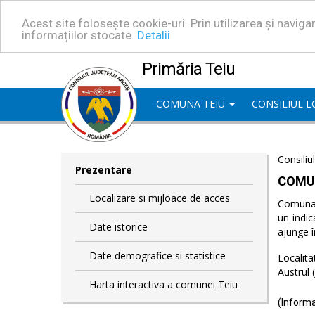
Acest site folosește cookie-uri. Prin utilizarea și navig
informațiilor stocate.
Detalii
Primăria Teiu
COMUNA TEIU
CONSILIUL 
Consiliu
Prezentare
COMU
Localizare si mijloace de acces
Comuna T
un indic
Date istorice
ajunge î
Date demografice si statistice
Localita
Austrul 
Harta interactiva a comunei Teiu
(Informa