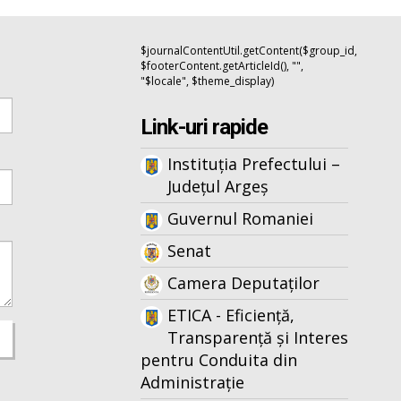
$journalContentUtil.getContent($group_id,
$footerContent.getArticleId(), "",
"$locale", $theme_display)
Link-uri rapide
Instituția Prefectului –
Județul Argeș
Guvernul Romaniei
Senat
Camera Deputaților
ETICA - Eficiență,
Transparență și Interes
pentru Conduita din
Administrație