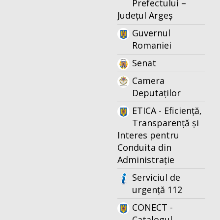
Prefectului –
Județul Argeș
Guvernul
Romaniei
Senat
Camera
Deputaților
ETICA - Eficiență,
Transparență și
Interes pentru
Conduita din
Administrație
Serviciul de
urgență 112
CONECT -
Catalogul