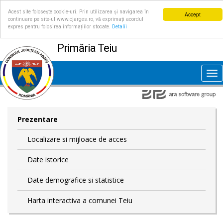
Acest site folosește cookie-uri. Prin utilizarea și navigarea în
Accept
continuare pe site-ul www.cjarges.ro, vă exprimați acordul
expres pentru folosirea informațiilor stocate.
Detalii
Primăria Teiu
Tog
nav
Prezentare
Localizare si mijloace de acces
Date istorice
Date demografice si statistice
Harta interactiva a comunei Teiu