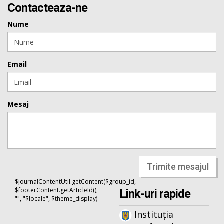
Contacteaza-ne
Nume
Email
Mesaj
Trimite mesajul
$journalContentUtil.getContent($group_id,
$footerContent.getArticleId(),
Link-uri rapide
"", "$locale", $theme_display)
Instituția