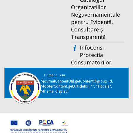
Organizațiilor
Neguvernamentale
pentru Evidență,
Consultare și
Transparență
InfoCons -
Protecția
Consumatorilor
Primăria Teiu
$journalContentUtil.getContent($group_id,
$footerContent.getArticleId(), "", "$locale",
$theme_display)