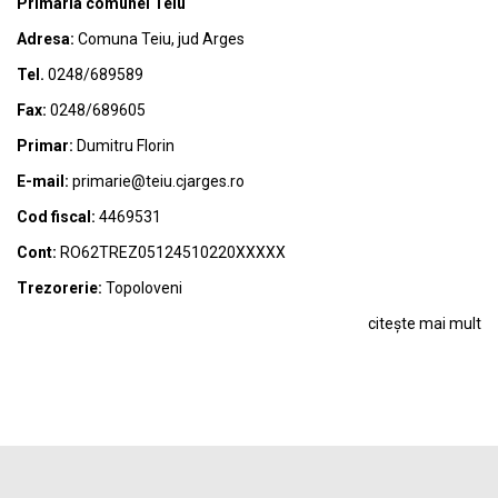
Primaria comunei Teiu
Adresa:
Comuna Teiu, jud Arges
Tel.
0248/689589
Fax:
0248/689605
Primar:
Dumitru Florin
E-mail:
primarie@teiu.cjarges.ro
Cod fiscal:
4469531
Cont:
RO62TREZ05124510220XXXXX
Trezorerie:
Topoloveni
citește mai mult