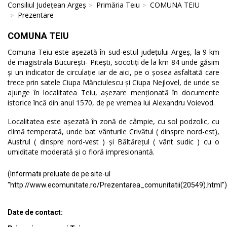
Consiliul Județean Argeș
Primăria Teiu
COMUNA TEIU
Prezentare
COMUNA TEIU
Comuna Teiu este așezată în sud-estul județului Argeș, la 9 km
de magistrala București- Pitești, socotiți de la km 84 unde găsim
și un indicator de circulație iar de aici, pe o șosea asfaltată care
trece prin satele Ciupa Mănciulescu și Ciupa Nejlovel, de unde se
ajunge în localitatea Teiu, așezare menționată în documente
istorice încă din anul 1570, de pe vremea lui Alexandru Voievod.
Localitatea este așezată în zonă de câmpie, cu sol podzolic, cu
climă temperată, unde bat vânturile Crivătul ( dinspre nord-est),
Austrul ( dinspre nord-vest ) și Băltărețul ( vânt sudic ) cu o
umiditate moderată și o floră impresionantă.
(Informatii preluate de pe site-ul
"http://www.ecomunitate.ro/Prezentarea_comunitatii(20549).html")
Date de contact: