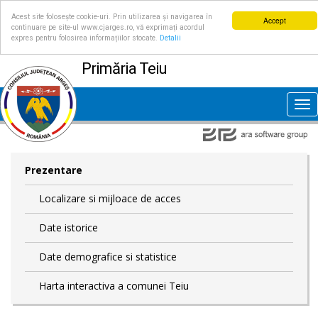
Acest site folosește cookie-uri. Prin utilizarea și navigarea în
Accept
continuare pe site-ul www.cjarges.ro, vă exprimați acordul
expres pentru folosirea informațiilor stocate.
Detalii
Primăria Teiu
Tog
nav
Prezentare
Localizare si mijloace de acces
Date istorice
Date demografice si statistice
Harta interactiva a comunei Teiu