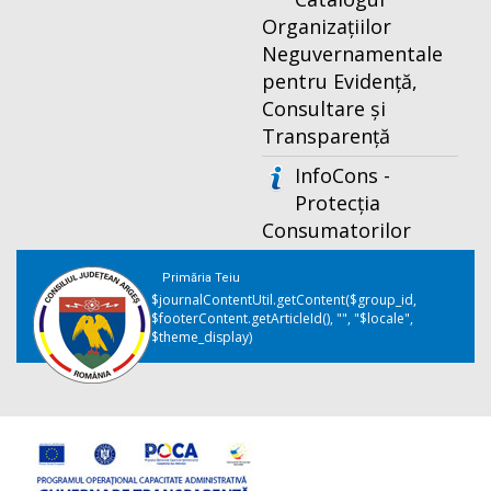
Organizațiilor
Neguvernamentale
pentru Evidență,
Consultare și
Transparență
InfoCons -
Protecția
Consumatorilor
Primăria Teiu
$journalContentUtil.getContent($group_id,
$footerContent.getArticleId(), "", "$locale",
$theme_display)