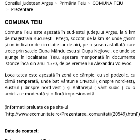
Consiliul Județean Argeș
Primăria Teiu
COMUNA TEIU
Prezentare
COMUNA TEIU
Comuna Teiu este așezată în sud-estul județului Argeș, la 9 km
de magistrala București- Pitești, socotiți de la km 84 unde găsim
și un indicator de circulație iar de aici, pe o șosea asfaltată care
trece prin satele Ciupa Mănciulescu și Ciupa Nejlovel, de unde se
ajunge în localitatea Teiu, așezare menționată în documente
istorice încă din anul 1570, de pe vremea lui Alexandru Voievod.
Localitatea este așezată în zonă de câmpie, cu sol podzolic, cu
climă temperată, unde bat vânturile Crivătul ( dinspre nord-est),
Austrul ( dinspre nord-vest ) și Băltărețul ( vânt sudic ) cu o
umiditate moderată și o floră impresionantă.
(Informatii preluate de pe site-ul
"http://www.ecomunitate.ro/Prezentarea_comunitatii(20549).html")
Date de contact: