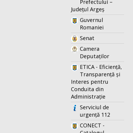
Prefectului –
Județul Argeș
Guvernul
Romaniei
Senat
Camera
Deputaților
ETICA - Eficiență,
Transparență și
Interes pentru
Conduita din
Administrație
Serviciul de
urgență 112
CONECT -
Catalogul