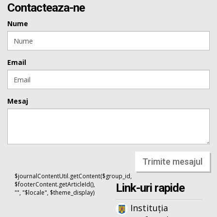
Contacteaza-ne
Nume
Email
Mesaj
Trimite mesajul
$journalContentUtil.getContent($group_id,
$footerContent.getArticleId(),
Link-uri rapide
"", "$locale", $theme_display)
Instituția