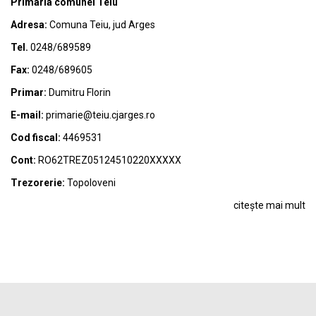
Primaria comunei Teiu
Adresa:
Comuna Teiu, jud Arges
Tel.
0248/689589
Fax:
0248/689605
Primar:
Dumitru Florin
E-mail:
primarie@teiu.cjarges.ro
Cod fiscal:
4469531
Cont:
RO62TREZ05124510220XXXXX
Trezorerie:
Topoloveni
citește mai mult