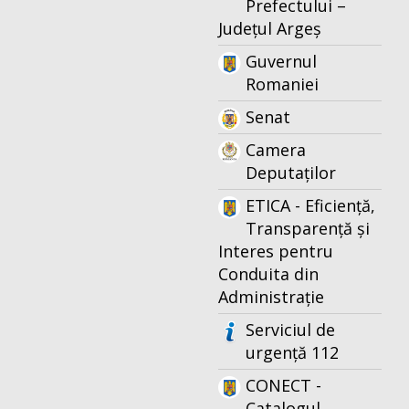
Prefectului –
Județul Argeș
Guvernul
Romaniei
Senat
Camera
Deputaților
ETICA - Eficiență,
Transparență și
Interes pentru
Conduita din
Administrație
Serviciul de
urgență 112
CONECT -
Catalogul