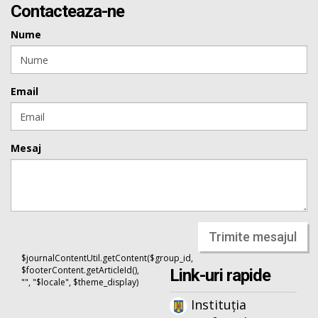
Contacteaza-ne
Nume
Email
Mesaj
Trimite mesajul
$journalContentUtil.getContent($group_id,
$footerContent.getArticleId(),
Link-uri rapide
"", "$locale", $theme_display)
Instituția