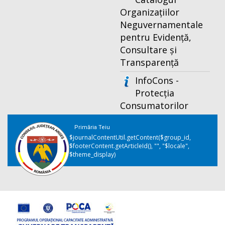
Organizațiilor
Neguvernamentale
pentru Evidență,
Consultare și
Transparență
InfoCons -
Protecția
Consumatorilor
Primăria Teiu
$journalContentUtil.getContent($group_id,
$footerContent.getArticleId(), "", "$locale",
$theme_display)