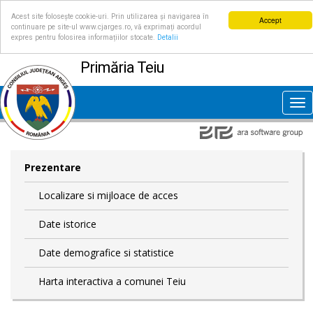
Acest site folosește cookie-uri. Prin utilizarea și navigarea în
Accept
continuare pe site-ul www.cjarges.ro, vă exprimați acordul
expres pentru folosirea informațiilor stocate.
Detalii
Primăria Teiu
Tog
nav
Prezentare
Localizare si mijloace de acces
Date istorice
Date demografice si statistice
Harta interactiva a comunei Teiu