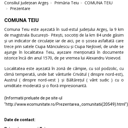
Consiliul Județean Argeș
Primăria Teiu
COMUNA TEIU
Prezentare
COMUNA TEIU
Comuna Teiu este așezată în sud-estul județului Argeș, la 9 km
de magistrala București- Pitești, socotiți de la km 84 unde găsim
și un indicator de circulație iar de aici, pe o șosea asfaltată care
trece prin satele Ciupa Mănciulescu și Ciupa Nejlovel, de unde se
ajunge în localitatea Teiu, așezare menționată în documente
istorice încă din anul 1570, de pe vremea lui Alexandru Voievod.
Localitatea este așezată în zonă de câmpie, cu sol podzolic, cu
climă temperată, unde bat vânturile Crivătul ( dinspre nord-est),
Austrul ( dinspre nord-vest ) și Băltărețul ( vânt sudic ) cu o
umiditate moderată și o floră impresionantă.
(Informatii preluate de pe site-ul
"http://www.ecomunitate.ro/Prezentarea_comunitatii(20549).html")
Date de contact: