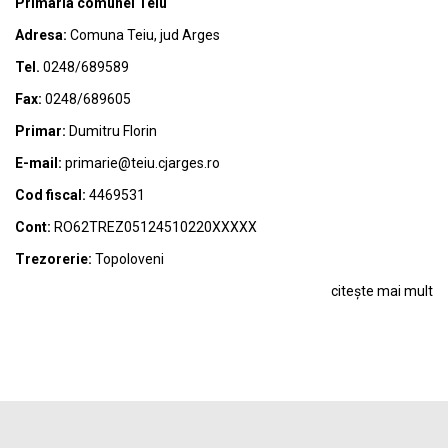
Primaria comunei Teiu
Adresa:
Comuna Teiu, jud Arges
Tel.
0248/689589
Fax:
0248/689605
Primar:
Dumitru Florin
E-mail:
primarie@teiu.cjarges.ro
Cod fiscal:
4469531
Cont:
RO62TREZ05124510220XXXXX
Trezorerie:
Topoloveni
citește mai mult