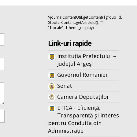
$journalContentUtil.getContent($group_id,
$footerContent.getArticleId(), "",
"$locale", $theme_display)
Link-uri rapide
Instituția Prefectului –
Județul Argeș
Guvernul Romaniei
Senat
Camera Deputaților
ETICA - Eficiență,
Transparență și Interes
pentru Conduita din
Administrație