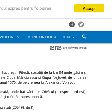
Accept
ordul expres pentru folosirea
VICII ONLINE
MONITOR OFICIAL LOCAL
București- Pitești, socotiți de la km 84 unde găsim și
satele Ciupa Mănciulescu și Ciupa Nejlovel, de unde se
 anul 1570, de pe vremea lui Alexandru Voievod.
ată, unde bat vânturile Crivătul ( dinspre nord-est),
tă și o floră impresionantă.
unitatii(20549).html")