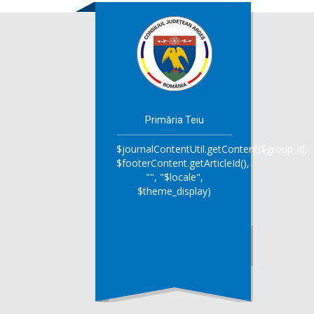
Primăria Teiu
$journalContentUtil.getContent($group_id,
$footerContent.getArticleId(),
"", "$locale",
$theme_display)