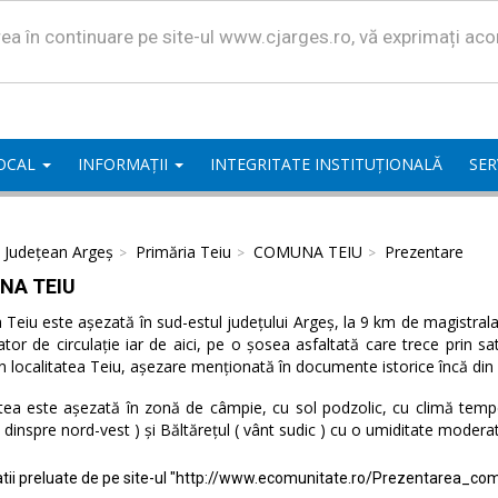
area în continuare pe site-ul www.cjarges.ro, vă exprimați ac
LOCAL
INFORMAȚII
INTEGRITATE INSTITUȚIONALĂ
SER
l Județean Argeș
Primăria Teiu
COMUNA TEIU
Prezentare
NA TEIU
eiu este așezată în sud-estul județului Argeș, la 9 km de magistrala 
ator de circulație iar de aici, pe o șosea asfaltată care trece prin 
n localitatea Teiu, așezare menționată în documente istorice încă din
tea este așezată în zonă de câmpie, cu sol podzolic, cu climă temper
( dinspre nord-vest ) și Băltărețul ( vânt sudic ) cu o umiditate modera
tii preluate de pe site-ul "http://www.ecomunitate.ro/Prezentarea_com