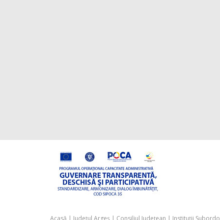
Acasă
|
Județul Argeș
|
Consiliul Județean
|
Instituții Subord