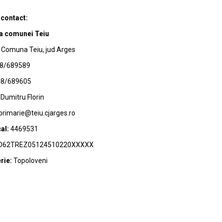
 contact:
a comunei Teiu
Comuna Teiu, jud Arges
8/689589
8/689605
Dumitru Florin
primarie@teiu.cjarges.ro
al:
4469531
62TREZ05124510220XXXXX
rie:
Topoloveni