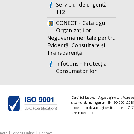
Serviciul de urgență
112
CONECT - Catalogul
Organizațiilor
Neguvernamentale pentru
Evidență, Consultare și
Transparență
InfoCons - Protecția
Consumatorilor
Consiliul Judeţean Argeș deţine certificare p
sistemul de management EN ISO 9001:2015
procedurilor de audit şi certificare ale LL-C (C
Czech Republic
onate
|
Servicii Online
|
Contact