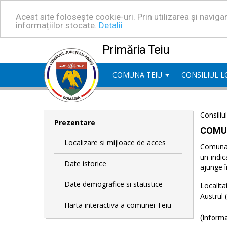
Acest site folosește cookie-uri. Prin utilizarea și navig
informațiilor stocate.
Detalii
Primăria Teiu
COMUNA TEIU
CONSILIUL 
Consiliu
Prezentare
COMU
Localizare si mijloace de acces
Comuna T
un indic
Date istorice
ajunge î
Date demografice si statistice
Localita
Austrul 
Harta interactiva a comunei Teiu
(Informa