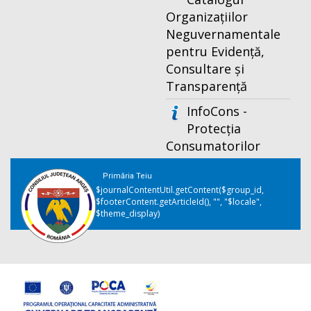
Organizațiilor
Neguvernamentale
pentru Evidență,
Consultare și
Transparență
InfoCons -
Protecția
Consumatorilor
Primăria Teiu
$journalContentUtil.getContent($group_id,
$footerContent.getArticleId(), "", "$locale",
$theme_display)