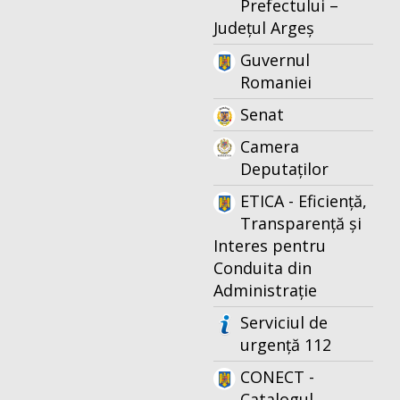
Prefectului –
Județul Argeș
Guvernul
Romaniei
Senat
Camera
Deputaților
ETICA - Eficiență,
Transparență și
Interes pentru
Conduita din
Administrație
Serviciul de
urgență 112
CONECT -
Catalogul