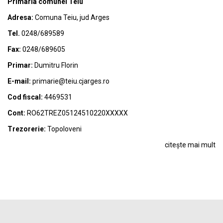
Primaria comunei Teiu
Adresa:
Comuna Teiu, jud Arges
Tel.
0248/689589
Fax:
0248/689605
Primar:
Dumitru Florin
E-mail:
primarie@teiu.cjarges.ro
Cod fiscal:
4469531
Cont:
RO62TREZ05124510220XXXXX
Trezorerie:
Topoloveni
citește mai mult