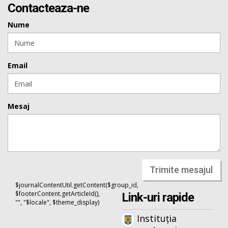
Contacteaza-ne
Nume
Email
Mesaj
Trimite mesajul
$journalContentUtil.getContent($group_id,
$footerContent.getArticleId(),
Link-uri rapide
"", "$locale", $theme_display)
Instituția