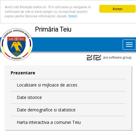
Acest site folosește cookie-uri. Prin utilizarea și navigarea în
Accept
continuare pe site-ul www.cjarges.ro, vă exprimați acordul
expres pentru folosirea informațiilor stocate.
Detalii
Primăria Teiu
Tog
nav
Prezentare
Localizare si mijloace de acces
Date istorice
Date demografice si statistice
Harta interactiva a comunei Teiu