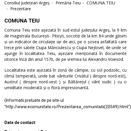
Consiliul Județean Argeș
Primăria Teiu
COMUNA TEIU
Prezentare
COMUNA TEIU
Comuna Teiu este așezată în sud-estul județului Argeș, la 9 km
de magistrala București- Pitești, socotiți de la km 84 unde găsim
și un indicator de circulație iar de aici, pe o șosea asfaltată care
trece prin satele Ciupa Mănciulescu și Ciupa Nejlovel, de unde se
ajunge în localitatea Teiu, așezare menționată în documente
istorice încă din anul 1570, de pe vremea lui Alexandru Voievod.
Localitatea este așezată în zonă de câmpie, cu sol podzolic, cu
climă temperată, unde bat vânturile Crivătul ( dinspre nord-est),
Austrul ( dinspre nord-vest ) și Băltărețul ( vânt sudic ) cu o
umiditate moderată și o floră impresionantă.
(Informatii preluate de pe site-ul
"http://www.ecomunitate.ro/Prezentarea_comunitatii(20549).html")
Date de contact: