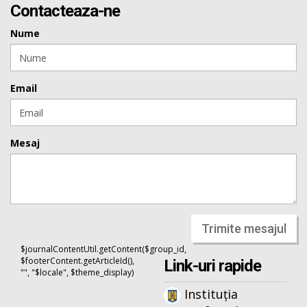
Contacteaza-ne
Nume
Email
Mesaj
Trimite mesajul
$journalContentUtil.getContent($group_id,
$footerContent.getArticleId(),
Link-uri rapide
"", "$locale", $theme_display)
Instituția