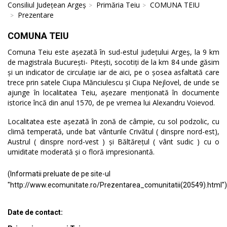
Consiliul Județean Argeș
Primăria Teiu
COMUNA TEIU
Prezentare
COMUNA TEIU
Comuna Teiu este așezată în sud-estul județului Argeș, la 9 km
de magistrala București- Pitești, socotiți de la km 84 unde găsim
și un indicator de circulație iar de aici, pe o șosea asfaltată care
trece prin satele Ciupa Mănciulescu și Ciupa Nejlovel, de unde se
ajunge în localitatea Teiu, așezare menționată în documente
istorice încă din anul 1570, de pe vremea lui Alexandru Voievod.
Localitatea este așezată în zonă de câmpie, cu sol podzolic, cu
climă temperată, unde bat vânturile Crivătul ( dinspre nord-est),
Austrul ( dinspre nord-vest ) și Băltărețul ( vânt sudic ) cu o
umiditate moderată și o floră impresionantă.
(Informatii preluate de pe site-ul
"http://www.ecomunitate.ro/Prezentarea_comunitatii(20549).html")
Date de contact: