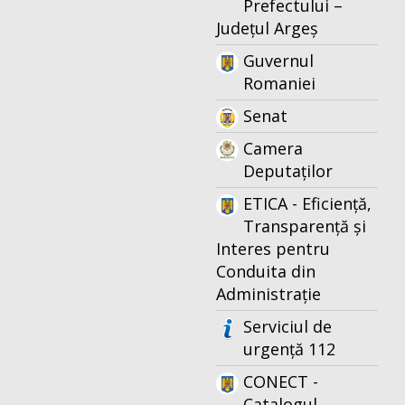
Prefectului –
Județul Argeș
Guvernul
Romaniei
Senat
Camera
Deputaților
ETICA - Eficiență,
Transparență și
Interes pentru
Conduita din
Administrație
Serviciul de
urgență 112
CONECT -
Catalogul