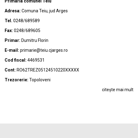
Primaria comunei Teiu
Adresa:
Comuna Teiu, jud Arges
Tel.
0248/689589
Fax:
0248/689605
Primar:
Dumitru Florin
E-mail:
primarie@teiu.cjarges.ro
Cod fiscal:
4469531
Cont:
RO62TREZ05124510220XXXXX
Trezorerie:
Topoloveni
citește mai mult