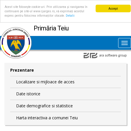
Acest site folosește cookie-uri. Prin utilizarea și navigarea în
Accept
continuare pe site-ul www.cjarges.ro, vă exprimați acordul
expres pentru folosirea informațiilor stocate.
Detalii
Primăria Teiu
Tog
nav
Prezentare
Localizare si mijloace de acces
Date istorice
Date demografice si statistice
Harta interactiva a comunei Teiu