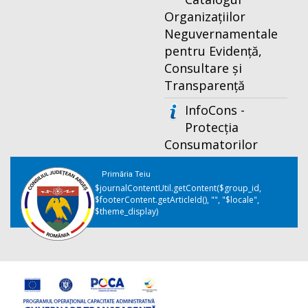
Organizațiilor
Neguvernamentale
pentru Evidență,
Consultare și
Transparență
InfoCons -
Protecția
Consumatorilor
Primăria Teiu
$journalContentUtil.getContent($group_id,
$footerContent.getArticleId(), "", "$locale",
$theme_display)