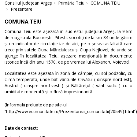
Consiliul Județean Argeș
Primăria Teiu
COMUNA TEIU
Prezentare
COMUNA TEIU
Comuna Teiu este așezată în sud-estul județului Argeș, la 9 km
de magistrala București- Pitești, socotiți de la km 84 unde găsim
și un indicator de circulație iar de aici, pe o șosea asfaltată care
trece prin satele Ciupa Mănciulescu și Ciupa Nejlovel, de unde se
ajunge în localitatea Teiu, așezare menționată în documente
istorice încă din anul 1570, de pe vremea lui Alexandru Voievod.
Localitatea este așezată în zonă de câmpie, cu sol podzolic, cu
climă temperată, unde bat vânturile Crivătul ( dinspre nord-est),
Austrul ( dinspre nord-vest ) și Băltărețul ( vânt sudic ) cu o
umiditate moderată și o floră impresionantă.
(Informatii preluate de pe site-ul
"http://www.ecomunitate.ro/Prezentarea_comunitatii(20549).html")
Date de contact: