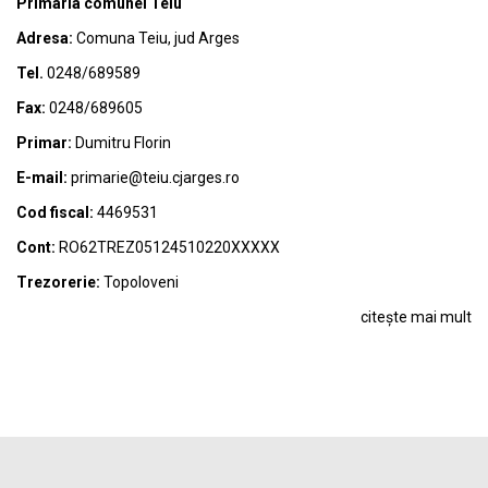
Primaria comunei Teiu
Adresa:
Comuna Teiu, jud Arges
Tel.
0248/689589
Fax:
0248/689605
Primar:
Dumitru Florin
E-mail:
primarie@teiu.cjarges.ro
Cod fiscal:
4469531
Cont:
RO62TREZ05124510220XXXXX
Trezorerie:
Topoloveni
citește mai mult