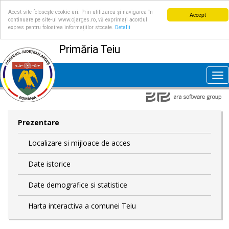
Acest site folosește cookie-uri. Prin utilizarea și navigarea în
Accept
continuare pe site-ul www.cjarges.ro, vă exprimați acordul
expres pentru folosirea informațiilor stocate.
Detalii
Primăria Teiu
Tog
nav
Prezentare
Localizare si mijloace de acces
Date istorice
Date demografice si statistice
Harta interactiva a comunei Teiu