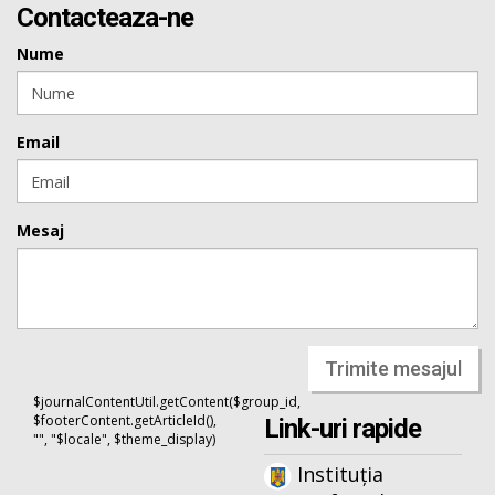
Contacteaza-ne
Nume
Email
Mesaj
Trimite mesajul
$journalContentUtil.getContent($group_id,
$footerContent.getArticleId(),
Link-uri rapide
"", "$locale", $theme_display)
Instituția