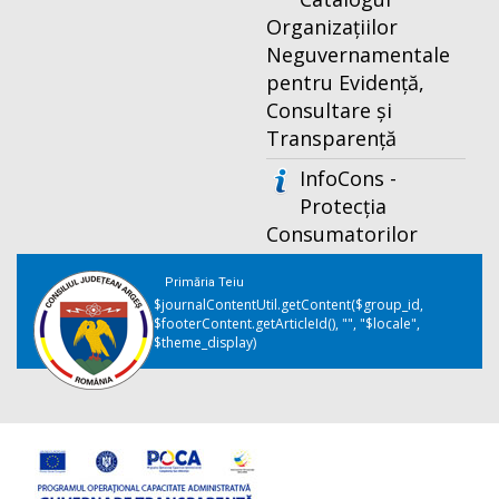
Organizațiilor
Neguvernamentale
pentru Evidență,
Consultare și
Transparență
InfoCons -
Protecția
Consumatorilor
Primăria Teiu
$journalContentUtil.getContent($group_id,
$footerContent.getArticleId(), "", "$locale",
$theme_display)