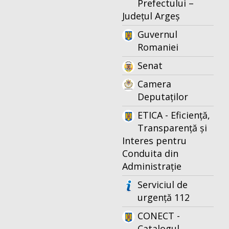
Prefectului –
Județul Argeș
Guvernul
Romaniei
Senat
Camera
Deputaților
ETICA - Eficiență,
Transparență și
Interes pentru
Conduita din
Administrație
Serviciul de
urgență 112
CONECT -
Catalogul