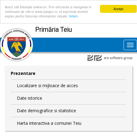
Acest site folosește cookie-uri. Prin utilizarea și navigarea în
Accept
continuare pe site-ul www.cjarges.ro, vă exprimați acordul
expres pentru folosirea informațiilor stocate.
Detalii
Primăria Teiu
Tog
nav
Prezentare
Localizare si mijloace de acces
Date istorice
Date demografice si statistice
Harta interactiva a comunei Teiu