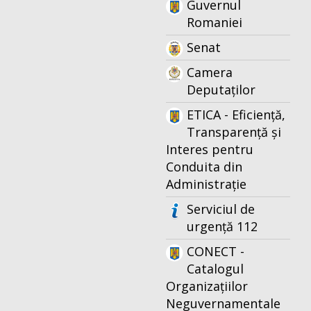
Guvernul
Romaniei
Senat
Camera
Deputaților
ETICA - Eficiență,
Transparență și
Interes pentru
Conduita din
Administrație
Serviciul de
urgență 112
CONECT -
Catalogul
Organizațiilor
Neguvernamentale