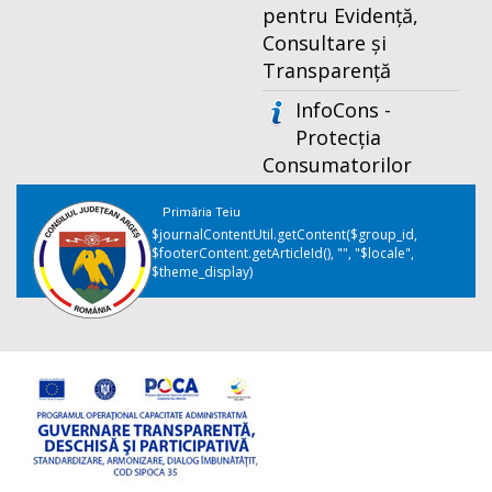
pentru Evidență,
Consultare și
Transparență
InfoCons -
Protecția
Consumatorilor
Primăria Teiu
$journalContentUtil.getContent($group_id,
$footerContent.getArticleId(), "", "$locale",
$theme_display)