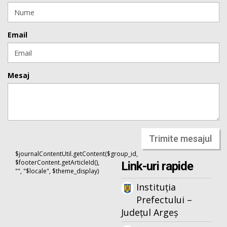
Email
Mesaj
Trimite mesajul
$journalContentUtil.getContent($group_id,
$footerContent.getArticleId(),
Link-uri rapide
"", "$locale", $theme_display)
Instituția
Prefectului –
Județul Argeș