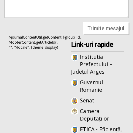
Trimite mesajul
$journalContentUtil.getContent($group_id,
$footerContent.getArticleId(),
Link-uri rapide
"", "$locale", $theme_display)
Instituția
Prefectului –
Județul Argeș
Guvernul
Romaniei
Senat
Camera
Deputaților
ETICA - Eficiență,