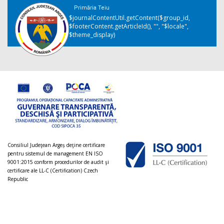
Primăria Teiu
$journalContentUtil.getContent($group_id,
$footerContent.getArticleId(), "", "$locale",
$theme_display)
Consiliul Judeţean Argeș deţine certificare
pentru sistemul de management EN ISO
9001:2015 conform procedurilor de audit şi
certificare ale LL-C (Certification) Czech
Republic