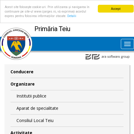
Acest site folosește cookie-uri. Prin utilizarea și navigarea în
Accept
continuare pe site-ul www.cjarges.ro, vă exprimați acordul
expres pentru folosirea informațiilor stocate.
Detalii
Primăria Teiu
Tog
nav
Conducere
Organizare
Institutii publice
Aparat de specialitate
Consiliul Local Teiu
Activitate