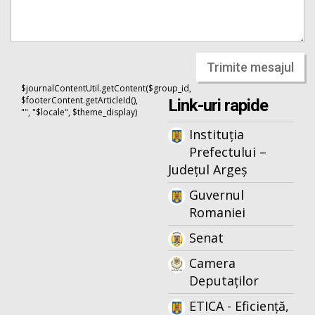
Trimite mesajul
$journalContentUtil.getContent($group_id,
$footerContent.getArticleId(),
Link-uri rapide
"", "$locale", $theme_display)
Instituția
Prefectului –
Județul Argeș
Guvernul
Romaniei
Senat
Camera
Deputaților
ETICA - Eficiență,