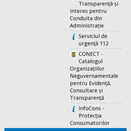
Transparență și
Interes pentru
Conduita din
Administrație
Serviciul de
urgență 112
CONECT -
Catalogul
Organizațiilor
Neguvernamentale
pentru Evidență,
Consultare și
Transparență
InfoCons -
Protecția
Consumatorilor