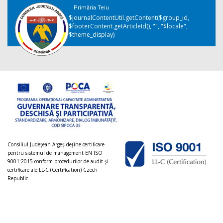
Primăria Teiu
$journalContentUtil.getContent($group_id,
$footerContent.getArticleId(), "", "$locale",
$theme_display)
Consiliul Judeţean Argeș deţine certificare
pentru sistemul de management EN ISO
9001:2015 conform procedurilor de audit şi
certificare ale LL-C (Certification) Czech
Republic