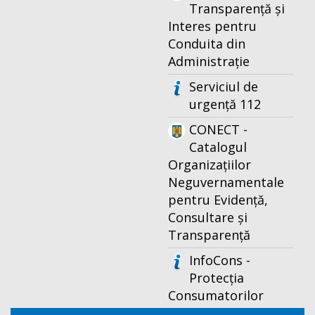
Transparență și
Interes pentru
Conduita din
Administrație
Serviciul de
urgență 112
CONECT -
Catalogul
Organizațiilor
Neguvernamentale
pentru Evidență,
Consultare și
Transparență
InfoCons -
Protecția
Consumatorilor