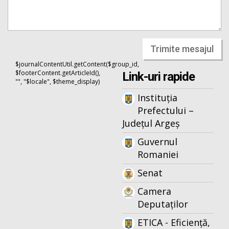
Trimite mesajul
$journalContentUtil.getContent($group_id,
$footerContent.getArticleId(),
Link-uri rapide
"", "$locale", $theme_display)
Instituția
Prefectului –
Județul Argeș
Guvernul
Romaniei
Senat
Camera
Deputaților
ETICA - Eficiență,