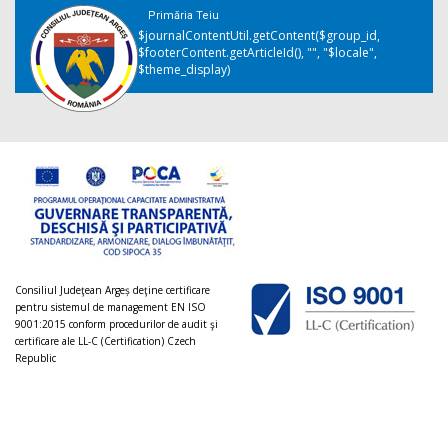
Primăria Teiu
$journalContentUtil.getContent($group_id,
$footerContent.getArticleId(), "", "$locale",
$theme_display)
Consiliul Judeţean Argeș deţine certificare
pentru sistemul de management EN ISO
9001:2015 conform procedurilor de audit şi
certificare ale LL-C (Certification) Czech
Republic