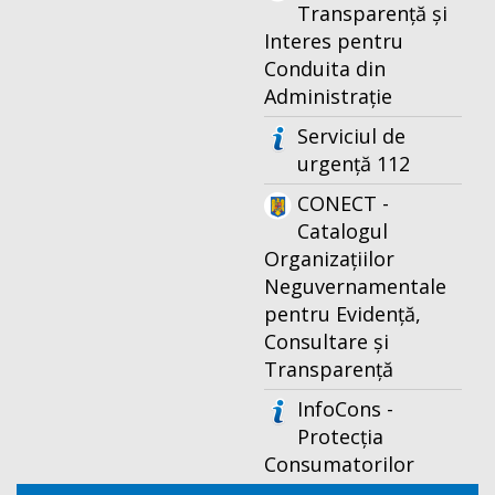
Transparență și
Interes pentru
Conduita din
Administrație
Serviciul de
urgență 112
CONECT -
Catalogul
Organizațiilor
Neguvernamentale
pentru Evidență,
Consultare și
Transparență
InfoCons -
Protecția
Consumatorilor