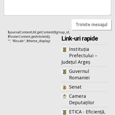
Trimite mesajul
$journalContentUtil.getContent($group_id,
$footerContent.getArticleId(),
Link-uri rapide
"", "$locale", $theme_display)
Instituția
Prefectului –
Județul Argeș
Guvernul
Romaniei
Senat
Camera
Deputaților
ETICA - Eficiență,