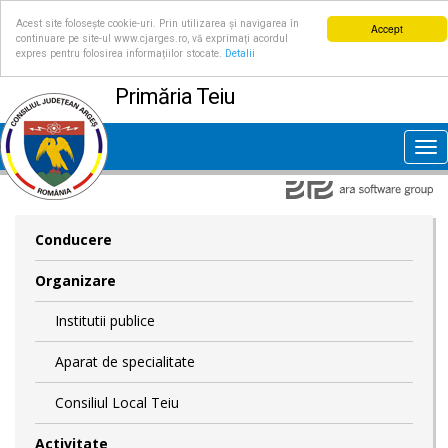
Acest site folosește cookie-uri. Prin utilizarea și navigarea în
Accept
continuare pe site-ul www.cjarges.ro, vă exprimați acordul
expres pentru folosirea informațiilor stocate.
Detalii
Primăria Teiu
Tog
nav
Conducere
Organizare
Institutii publice
Aparat de specialitate
Consiliul Local Teiu
Activitate