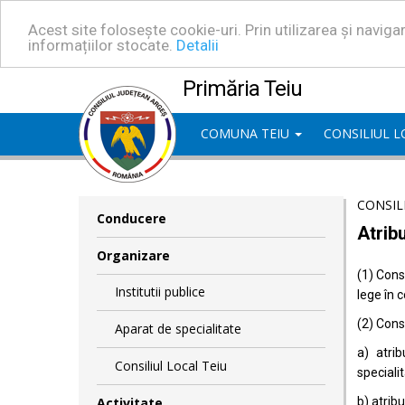
Acest site folosește cookie-uri. Prin utilizarea și navig
informațiilor stocate.
Detalii
Primăria Teiu
COMUNA TEIU
CONSILIUL 
CONSIL
Conducere
Atribu
Organizare
(1) Consi
Institutii publice
lege în 
(2) Consi
Aparat de specialitate
a) atrib
Consiliul Local Teiu
specialit
Activitate
b) atrib