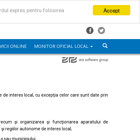
Accept
ordul expres pentru folosirea
VICII ONLINE
MONITOR OFICIAL LOCAL
mele de interes local, cu excepţia celor care sunt date prin
, precum şi organizarea şi funcţionarea aparatului de
or şi regiilor autonome de interes local;
i sau municipiului;