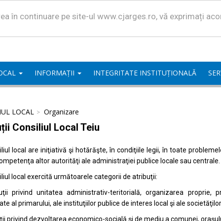
area în continuare pe site-ul www.cjarges.ro, vă exprimați ac
LOCAL
INFORMAȚII
INTEGRITATE INSTITUȚIONALĂ
SER
IUL LOCAL
Organizare
ții Consiliul Local Teiu
liul local are iniţiativă şi hotărăşte, în condiţiile legii, în toate proble
competenţa altor autorităţi ale administraţiei publice locale sau centrale.
liul local exercită următoarele categorii de atribuţii:
uţii privind unitatea administrativ-teritorială, organizarea proprie
ate al primarului, ale instituţiilor publice de interes local şi ale societăţil
uţii privind dezvoltarea economico-socială şi de mediu a comunei, oraşulu