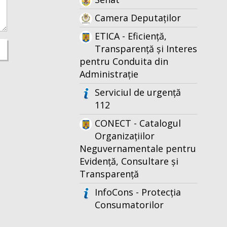
Camera Deputaților
ETICA - Eficiență,
Transparență și Interes
pentru Conduita din
Administrație
Serviciul de urgență
112
CONECT - Catalogul
Organizațiilor
Neguvernamentale pentru
Evidență, Consultare și
Transparență
InfoCons - Protecția
Consumatorilor