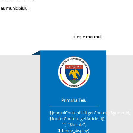
sau municipiului;
citește mai mult
Primăria Teiu
$journalContentUtil.getContent($group_id,
$footerContent.getArticleId(),
"", "$locale",
$theme_display)