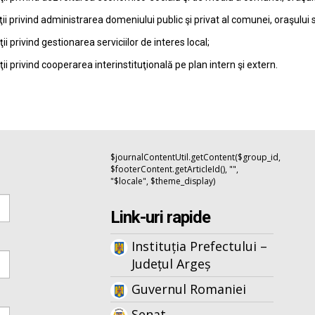
ţii privind administrarea domeniului public şi privat al comunei, oraşului 
ţii privind gestionarea serviciilor de interes local;
ţii privind cooperarea interinstituţională pe plan intern şi extern.
$journalContentUtil.getContent($group_id,
$footerContent.getArticleId(), "",
"$locale", $theme_display)
Link-uri rapide
Instituția Prefectului –
Județul Argeș
Guvernul Romaniei
Senat