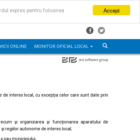
Accept
ordul expres pentru folosirea
VICII ONLINE
MONITOR OFICIAL LOCAL
mele de interes local, cu excepţia celor care sunt date prin
, precum şi organizarea şi funcţionarea aparatului de
or şi regiilor autonome de interes local;
i sau municipiului;