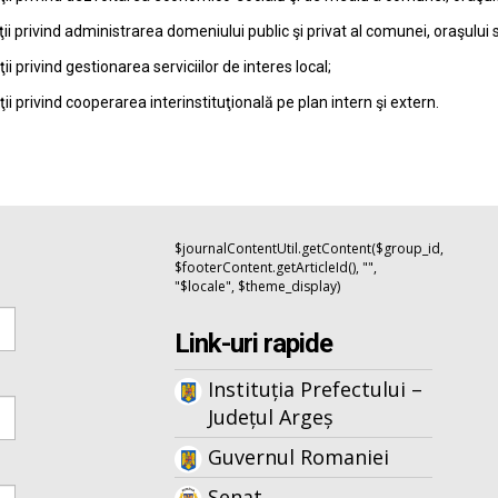
ţii privind administrarea domeniului public şi privat al comunei, oraşului 
ţii privind gestionarea serviciilor de interes local;
ţii privind cooperarea interinstituţională pe plan intern şi extern.
$journalContentUtil.getContent($group_id,
$footerContent.getArticleId(), "",
"$locale", $theme_display)
Link-uri rapide
Instituția Prefectului –
Județul Argeș
Guvernul Romaniei
Senat