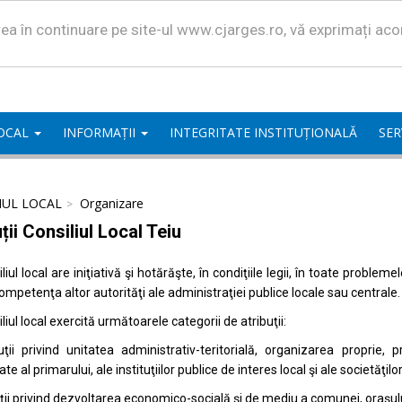
area în continuare pe site-ul www.cjarges.ro, vă exprimați ac
LOCAL
INFORMAȚII
INTEGRITATE INSTITUȚIONALĂ
SER
IUL LOCAL
Organizare
ții Consiliul Local Teiu
liul local are iniţiativă şi hotărăşte, în condiţiile legii, în toate proble
competenţa altor autorităţi ale administraţiei publice locale sau centrale.
liul local exercită următoarele categorii de atribuţii:
uţii privind unitatea administrativ-teritorială, organizarea proprie
ate al primarului, ale instituţiilor publice de interes local şi ale societăţil
uţii privind dezvoltarea economico-socială şi de mediu a comunei, oraşulu