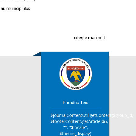
sau municipiului;
citește mai mult
Primăria Teiu
$journalContentUtil.getContent($group_id,
$footerContent.getArticleId(),
"", "$locale",
$theme_display)