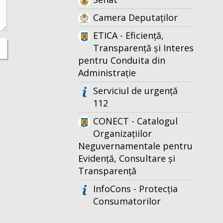
Camera Deputaților
ETICA - Eficiență,
Transparență și Interes
pentru Conduita din
Administrație
Serviciul de urgență
112
CONECT - Catalogul
Organizațiilor
Neguvernamentale pentru
Evidență, Consultare și
Transparență
InfoCons - Protecția
Consumatorilor