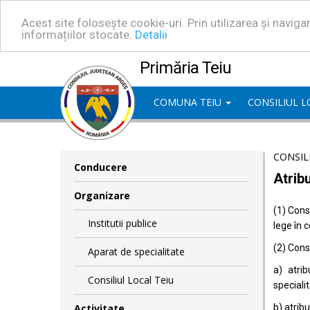
Acest site folosește cookie-uri. Prin utilizarea și navig
informațiilor stocate.
Detalii
Primăria Teiu
COMUNA TEIU
CONSILIUL 
CONSIL
Conducere
Atribu
Organizare
(1) Consi
Institutii publice
lege în 
(2) Consi
Aparat de specialitate
a) atrib
Consiliul Local Teiu
specialit
Activitate
b) atrib