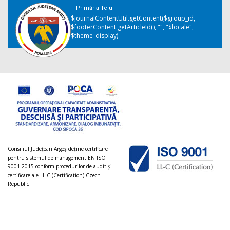
Primăria Teiu
$journalContentUtil.getContent($group_id,
$footerContent.getArticleId(), "", "$locale",
$theme_display)
Consiliul Judeţean Argeș deţine certificare
pentru sistemul de management EN ISO
9001:2015 conform procedurilor de audit şi
certificare ale LL-C (Certification) Czech
Republic