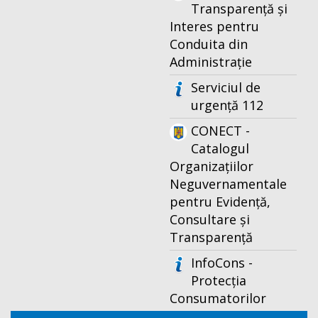
Transparență și
Interes pentru
Conduita din
Administrație
Serviciul de
urgență 112
CONECT -
Catalogul
Organizațiilor
Neguvernamentale
pentru Evidență,
Consultare și
Transparență
InfoCons -
Protecția
Consumatorilor