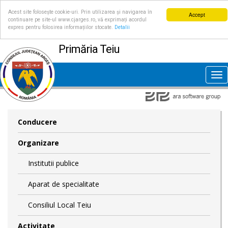
Acest site folosește cookie-uri. Prin utilizarea și navigarea în
Accept
continuare pe site-ul www.cjarges.ro, vă exprimați acordul
expres pentru folosirea informațiilor stocate.
Detalii
Primăria Teiu
Tog
nav
Conducere
Organizare
Institutii publice
Aparat de specialitate
Consiliul Local Teiu
Activitate