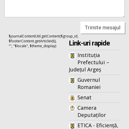
Trimite mesajul
$journalContentUtil.getContent($group_id,
$footerContent.getArticleId(),
Link-uri rapide
"", "$locale", $theme_display)
Instituția
Prefectului –
Județul Argeș
Guvernul
Romaniei
Senat
Camera
Deputaților
ETICA - Eficiență,