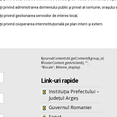
ţii privind administrarea domeniului public şi privat al comunei, oraşului 
ţii privind gestionarea serviciilor de interes local;
ţii privind cooperarea interinstituţională pe plan intern şi extern.
$journalContentUtil.getContent($group_id,
$footerContent.getArticleId(), "",
"$locale", $theme_display)
Link-uri rapide
Instituția Prefectului –
Județul Argeș
Guvernul Romaniei
Senat