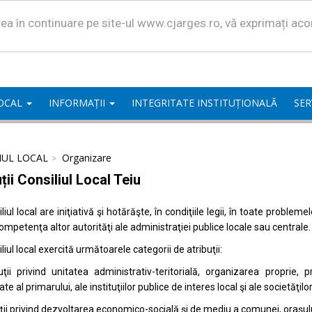
area în continuare pe site-ul www.cjarges.ro, vă exprimați ac
LOCAL
INFORMAȚII
INTEGRITATE INSTITUȚIONALĂ
SER
IUL LOCAL
Organizare
ții Consiliul Local Teiu
liul local are iniţiativă şi hotărăşte, în condiţiile legii, în toate proble
competenţa altor autorităţi ale administraţiei publice locale sau centrale.
liul local exercită următoarele categorii de atribuţii:
uţii privind unitatea administrativ-teritorială, organizarea proprie
ate al primarului, ale instituţiilor publice de interes local şi ale societăţil
uţii privind dezvoltarea economico-socială şi de mediu a comunei, oraşulu