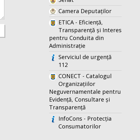
Camera Deputaților
ETICA - Eficiență,
Transparență și Interes
pentru Conduita din
Administrație
Serviciul de urgență
112
CONECT - Catalogul
Organizațiilor
Neguvernamentale pentru
Evidență, Consultare și
Transparență
InfoCons - Protecția
Consumatorilor