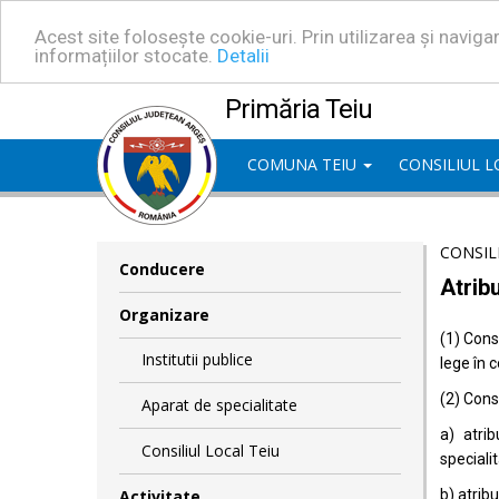
Acest site folosește cookie-uri. Prin utilizarea și navig
informațiilor stocate.
Detalii
Primăria Teiu
COMUNA TEIU
CONSILIUL 
CONSIL
Conducere
Atribu
Organizare
(1) Consi
Institutii publice
lege în 
(2) Consi
Aparat de specialitate
a) atrib
Consiliul Local Teiu
specialit
Activitate
b) atrib