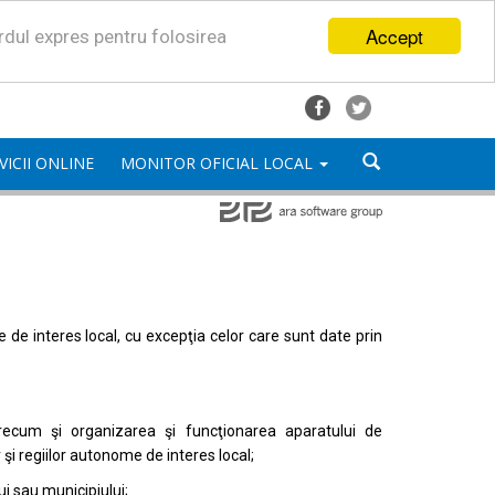
Accept
ordul expres pentru folosirea
VICII ONLINE
MONITOR OFICIAL LOCAL
mele de interes local, cu excepţia celor care sunt date prin
, precum şi organizarea şi funcţionarea aparatului de
or şi regiilor autonome de interes local;
i sau municipiului;