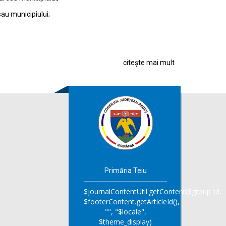
sau municipiului;
citește mai mult
Primăria Teiu
$journalContentUtil.getContent($group_id,
$footerContent.getArticleId(),
"", "$locale",
$theme_display)