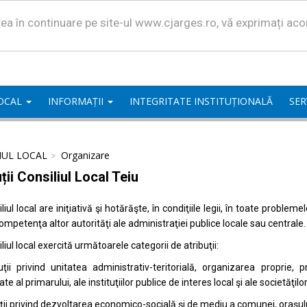
area în continuare pe site-ul www.cjarges.ro, vă exprimați ac
LOCAL
INFORMAȚII
INTEGRITATE INSTITUȚIONALĂ
SER
IUL LOCAL
Organizare
ții Consiliul Local Teiu
liul local are iniţiativă şi hotărăşte, în condiţiile legii, în toate proble
competenţa altor autorităţi ale administraţiei publice locale sau centrale.
liul local exercită următoarele categorii de atribuţii:
uţii privind unitatea administrativ-teritorială, organizarea proprie
ate al primarului, ale instituţiilor publice de interes local şi ale societăţil
uţii privind dezvoltarea economico-socială şi de mediu a comunei, oraşulu