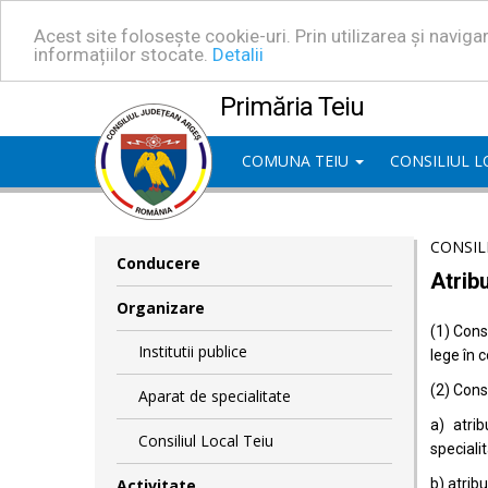
Acest site folosește cookie-uri. Prin utilizarea și navig
informațiilor stocate.
Detalii
Primăria Teiu
COMUNA TEIU
CONSILIUL 
CONSIL
Conducere
Atribu
Organizare
(1) Consi
Institutii publice
lege în 
(2) Consi
Aparat de specialitate
a) atrib
Consiliul Local Teiu
specialit
Activitate
b) atrib