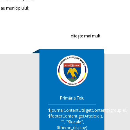
sau municipiului;
citește mai mult
Primăria Teiu
$journalContentUtil.getContent($group_id,
$footerContent.getArticleId(),
"", "$locale",
$theme_display)