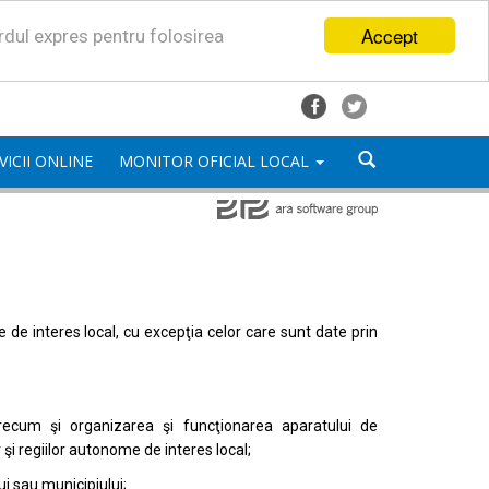
Accept
ordul expres pentru folosirea
VICII ONLINE
MONITOR OFICIAL LOCAL
mele de interes local, cu excepţia celor care sunt date prin
, precum şi organizarea şi funcţionarea aparatului de
or şi regiilor autonome de interes local;
i sau municipiului;