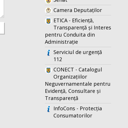
Camera Deputaților
ETICA - Eficiență,
Transparență și Interes
pentru Conduita din
Administrație
Serviciul de urgență
112
CONECT - Catalogul
Organizațiilor
Neguvernamentale pentru
Evidență, Consultare și
Transparență
InfoCons - Protecția
Consumatorilor