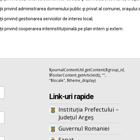
ţii privind administrarea domeniului public şi privat al comunei, oraşului 
ţii privind gestionarea serviciilor de interes local;
ţii privind cooperarea interinstituţională pe plan intern şi extern.
$journalContentUtil.getContent($group_id,
$footerContent.getArticleId(), "",
"$locale", $theme_display)
Link-uri rapide
Instituția Prefectului –
Județul Argeș
Guvernul Romaniei
Senat