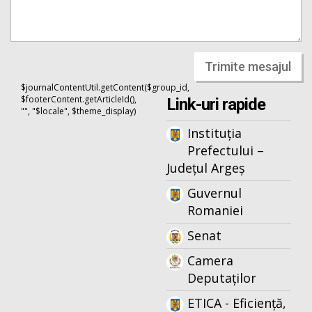
Trimite mesajul
$journalContentUtil.getContent($group_id,
$footerContent.getArticleId(),
Link-uri rapide
"", "$locale", $theme_display)
Instituția
Prefectului –
Județul Argeș
Guvernul
Romaniei
Senat
Camera
Deputaților
ETICA - Eficiență,