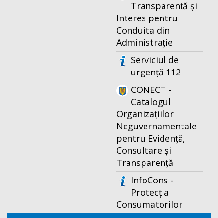
Transparență și
Interes pentru
Conduita din
Administrație
Serviciul de
urgență 112
CONECT -
Catalogul
Organizațiilor
Neguvernamentale
pentru Evidență,
Consultare și
Transparență
InfoCons -
Protecția
Consumatorilor