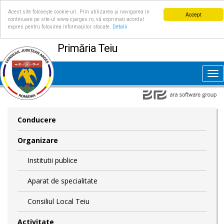
Acest site folosește cookie-uri. Prin utilizarea și navigarea în
Accept
continuare pe site-ul www.cjarges.ro, vă exprimați acordul
expres pentru folosirea informațiilor stocate.
Detalii
Primăria Teiu
Tog
nav
Conducere
Organizare
Institutii publice
Aparat de specialitate
Consiliul Local Teiu
Activitate