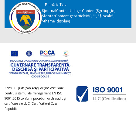
Primăria Teiu
$journalContentUtil.getContent($group_id,
$footerContent.getArticleId(), "", "$locale",
$theme_display)
Consiliul Judeţean Argeș deţine certificare
pentru sistemul de management EN ISO
9001:2015 conform procedurilor de audit şi
certificare ale LL-C (Certification) Czech
Republic