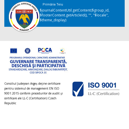
Primăria Teiu
$journalContentUtil.getContent($group_id,
$footerContent.getArticleId(), "", "$locale",
$theme_display)
Consiliul Judeţean Argeș deţine certificare
pentru sistemul de management EN ISO
9001:2015 conform procedurilor de audit şi
certificare ale LL-C (Certification) Czech
Republic