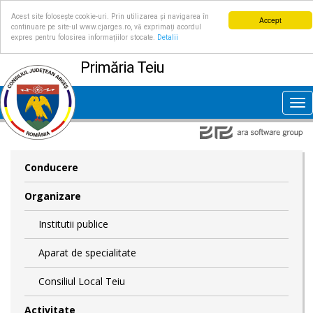
Acest site folosește cookie-uri. Prin utilizarea și navigarea în
Accept
continuare pe site-ul www.cjarges.ro, vă exprimați acordul
expres pentru folosirea informațiilor stocate.
Detalii
Primăria Teiu
Tog
nav
Conducere
Organizare
Institutii publice
Aparat de specialitate
Consiliul Local Teiu
Activitate