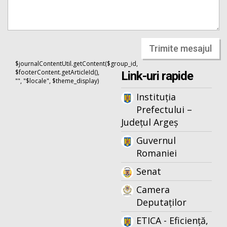
Trimite mesajul
$journalContentUtil.getContent($group_id,
$footerContent.getArticleId(),
Link-uri rapide
"", "$locale", $theme_display)
Instituția
Prefectului –
Județul Argeș
Guvernul
Romaniei
Senat
Camera
Deputaților
ETICA - Eficiență,