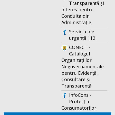
Transparență și
Interes pentru
Conduita din
Administrație
Serviciul de
urgență 112
CONECT -
Catalogul
Organizațiilor
Neguvernamentale
pentru Evidență,
Consultare și
Transparență
InfoCons -
Protecția
Consumatorilor