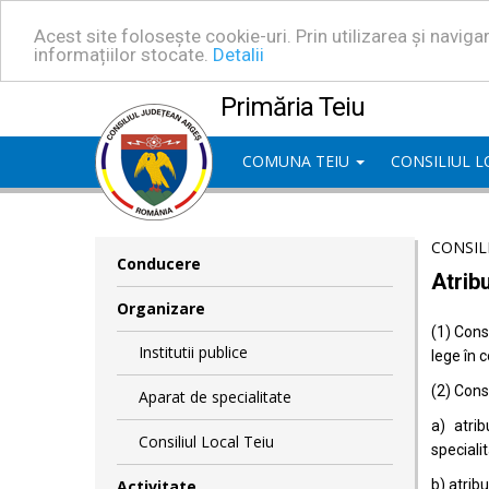
Acest site folosește cookie-uri. Prin utilizarea și navig
informațiilor stocate.
Detalii
Primăria Teiu
COMUNA TEIU
CONSILIUL 
CONSIL
Conducere
Atribu
Organizare
(1) Consi
Institutii publice
lege în 
(2) Consi
Aparat de specialitate
a) atrib
Consiliul Local Teiu
specialit
Activitate
b) atrib