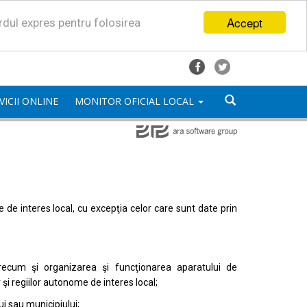
Accept
ordul expres pentru folosirea
VICII ONLINE
MONITOR OFICIAL LOCAL
mele de interes local, cu excepţia celor care sunt date prin
, precum şi organizarea şi funcţionarea aparatului de
or şi regiilor autonome de interes local;
i sau municipiului;