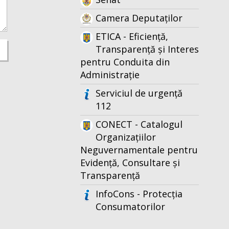
Camera Deputaților
ETICA - Eficiență,
Transparență și Interes
pentru Conduita din
Administrație
Serviciul de urgență
112
CONECT - Catalogul
Organizațiilor
Neguvernamentale pentru
Evidență, Consultare și
Transparență
InfoCons - Protecția
Consumatorilor