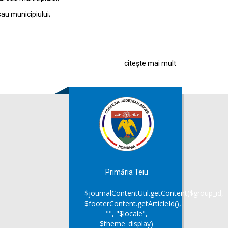
sau municipiului;
citește mai mult
Primăria Teiu
$journalContentUtil.getContent($group_id,
$footerContent.getArticleId(),
"", "$locale",
$theme_display)