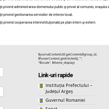
ţii privind administrarea domeniului public şi privat al comunei, oraşului 
ţii privind gestionarea serviciilor de interes local;
ţii privind cooperarea interinstituţională pe plan intern şi extern.
$journalContentUtil.getContent($group_id,
$footerContent.getArticleId(), "",
"$locale", $theme_display)
Link-uri rapide
Instituția Prefectului –
Județul Argeș
Guvernul Romaniei
Senat