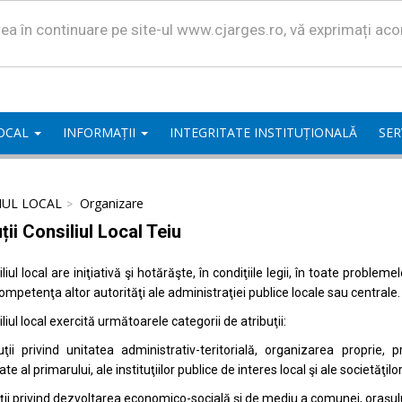
area în continuare pe site-ul www.cjarges.ro, vă exprimați ac
LOCAL
INFORMAȚII
INTEGRITATE INSTITUȚIONALĂ
SER
IUL LOCAL
Organizare
ții Consiliul Local Teiu
liul local are iniţiativă şi hotărăşte, în condiţiile legii, în toate proble
competenţa altor autorităţi ale administraţiei publice locale sau centrale.
liul local exercită următoarele categorii de atribuţii:
uţii privind unitatea administrativ-teritorială, organizarea proprie
ate al primarului, ale instituţiilor publice de interes local şi ale societăţil
uţii privind dezvoltarea economico-socială şi de mediu a comunei, oraşulu