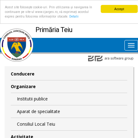
Acest site folosește cookie-uri. Prin utilizarea și navigarea în
Accept
continuare pe site-ul www.cjarges.ro, vă exprimați acordul
expres pentru folosirea informațiilor stocate.
Detalii
Primăria Teiu
Tog
nav
Conducere
Organizare
Institutii publice
Aparat de specialitate
Consiliul Local Teiu
Activitate