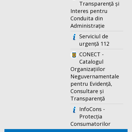
Transparență și
Interes pentru
Conduita din
Administrație
Serviciul de
urgență 112
CONECT -
Catalogul
Organizațiilor
Neguvernamentale
pentru Evidență,
Consultare și
Transparență
InfoCons -
Protecția
Consumatorilor