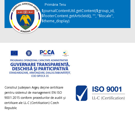
Primăria Teiu
$journalContentUtil.getContent($group_id,
$footerContent.getArticleId(), "", "$locale",
$theme_display)
Consiliul Judeţean Argeș deţine certificare
pentru sistemul de management EN ISO
9001:2015 conform procedurilor de audit şi
certificare ale LL-C (Certification) Czech
Republic