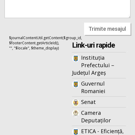
Trimite mesajul
$journalContentUtil.getContent($group_id,
$footerContent.getArticleId(),
Link-uri rapide
"", "$locale", $theme_display)
Instituția
Prefectului –
Județul Argeș
Guvernul
Romaniei
Senat
Camera
Deputaților
ETICA - Eficiență,