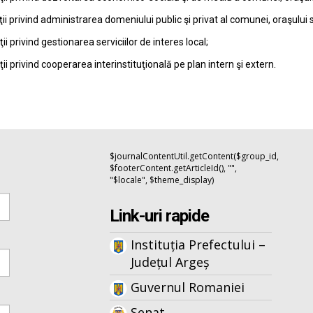
ţii privind administrarea domeniului public şi privat al comunei, oraşului 
ţii privind gestionarea serviciilor de interes local;
ţii privind cooperarea interinstituţională pe plan intern şi extern.
$journalContentUtil.getContent($group_id,
$footerContent.getArticleId(), "",
"$locale", $theme_display)
Link-uri rapide
Instituția Prefectului –
Județul Argeș
Guvernul Romaniei
Senat