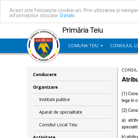
Acest site folosește cookie-uri. Prin utilizarea și navig
informațiilor stocate.
Detalii
Primăria Teiu
COMUNA TEIU
CONSILIUL 
CONSIL
Conducere
Atribu
Organizare
(1) Consi
Institutii publice
lege în 
(2) Consi
Aparat de specialitate
a) atrib
Consiliul Local Teiu
specialit
Activitate
b) atrib