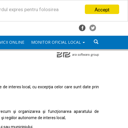
Accept
ordul expres pentru folosirea
VICII ONLINE
MONITOR OFICIAL LOCAL
mele de interes local, cu excepţia celor care sunt date prin
, precum şi organizarea şi funcţionarea aparatului de
or şi regiilor autonome de interes local;
i sau municipiului;