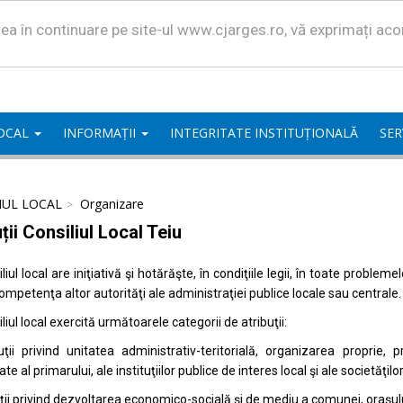
area în continuare pe site-ul www.cjarges.ro, vă exprimați ac
LOCAL
INFORMAȚII
INTEGRITATE INSTITUȚIONALĂ
SER
IUL LOCAL
Organizare
ții Consiliul Local Teiu
liul local are iniţiativă şi hotărăşte, în condiţiile legii, în toate proble
competenţa altor autorităţi ale administraţiei publice locale sau centrale.
liul local exercită următoarele categorii de atribuţii:
uţii privind unitatea administrativ-teritorială, organizarea proprie
ate al primarului, ale instituţiilor publice de interes local şi ale societăţil
uţii privind dezvoltarea economico-socială şi de mediu a comunei, oraşulu