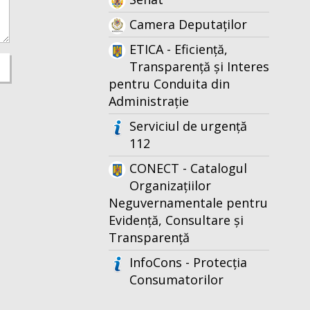
Camera Deputaților
ETICA - Eficiență,
Transparență și Interes
pentru Conduita din
Administrație
Serviciul de urgență
112
CONECT - Catalogul
Organizațiilor
Neguvernamentale pentru
Evidență, Consultare și
Transparență
InfoCons - Protecția
Consumatorilor