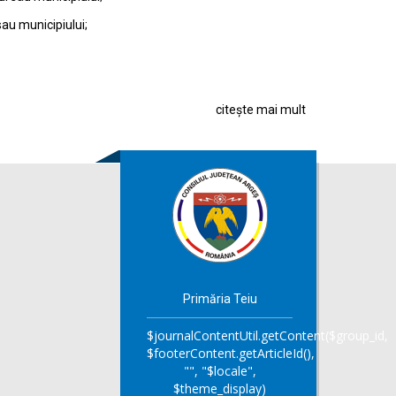
sau municipiului;
citește mai mult
Primăria Teiu
$journalContentUtil.getContent($group_id,
$footerContent.getArticleId(),
"", "$locale",
$theme_display)