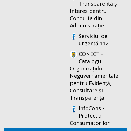
Transparență și
Interes pentru
Conduita din
Administrație
Serviciul de
urgență 112
CONECT -
Catalogul
Organizațiilor
Neguvernamentale
pentru Evidență,
Consultare și
Transparență
InfoCons -
Protecția
Consumatorilor