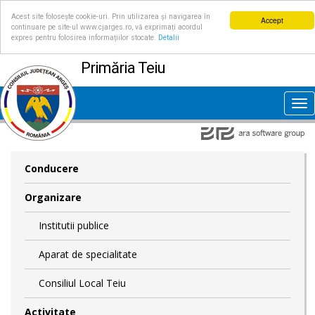
Acest site folosește cookie-uri. Prin utilizarea și navigarea în
Accept
continuare pe site-ul www.cjarges.ro, vă exprimați acordul
expres pentru folosirea informațiilor stocate.
Detalii
Primăria Teiu
Tog
nav
Conducere
Organizare
Institutii publice
Aparat de specialitate
Consiliul Local Teiu
Activitate