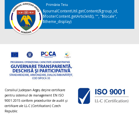
Primăria Teiu
$journalContentUtil.getContent($group_id,
$footerContent.getArticleId(), "", "$locale",
$theme_display)
Consiliul Judeţean Argeș deţine certificare
pentru sistemul de management EN ISO
9001:2015 conform procedurilor de audit şi
certificare ale LL-C (Certification) Czech
Republic