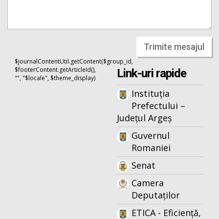
Trimite mesajul
$journalContentUtil.getContent($group_id,
$footerContent.getArticleId(),
Link-uri rapide
"", "$locale", $theme_display)
Instituția
Prefectului –
Județul Argeș
Guvernul
Romaniei
Senat
Camera
Deputaților
ETICA - Eficiență,