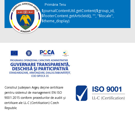
Primăria Teiu
$journalContentUtil.getContent($group_id,
$footerContent.getArticleId(), "", "$locale",
$theme_display)
Consiliul Judeţean Argeș deţine certificare
pentru sistemul de management EN ISO
9001:2015 conform procedurilor de audit şi
certificare ale LL-C (Certification) Czech
Republic