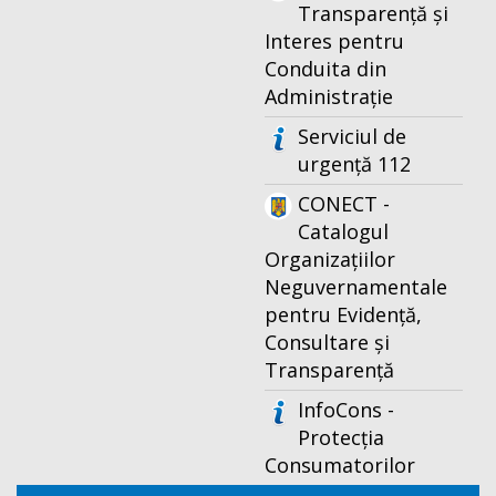
Transparență și
Interes pentru
Conduita din
Administrație
Serviciul de
urgență 112
CONECT -
Catalogul
Organizațiilor
Neguvernamentale
pentru Evidență,
Consultare și
Transparență
InfoCons -
Protecția
Consumatorilor