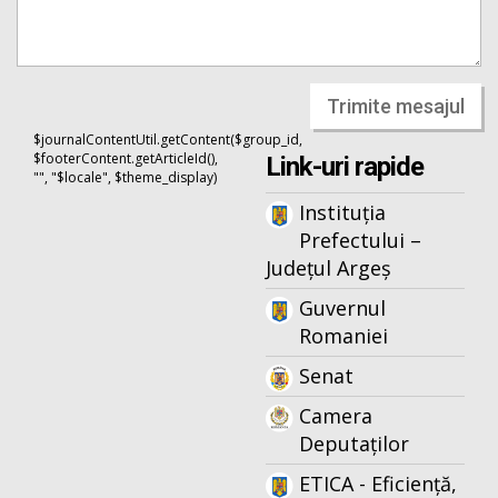
Trimite mesajul
$journalContentUtil.getContent($group_id,
$footerContent.getArticleId(),
Link-uri rapide
"", "$locale", $theme_display)
Instituția
Prefectului –
Județul Argeș
Guvernul
Romaniei
Senat
Camera
Deputaților
ETICA - Eficiență,