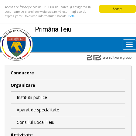
Acest site folosește cookie-uri. Prin utilizarea și navigarea în
Accept
continuare pe site-ul www.cjarges.ro, vă exprimați acordul
expres pentru folosirea informațiilor stocate.
Detalii
Primăria Teiu
Tog
nav
Conducere
Organizare
Institutii publice
Aparat de specialitate
Consiliul Local Teiu
Activitate