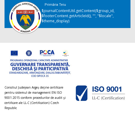
Primăria Teiu
$journalContentUtil.getContent($group_id,
$footerContent.getArticleId(), "", "$locale",
$theme_display)
Consiliul Judeţean Argeș deţine certificare
pentru sistemul de management EN ISO
9001:2015 conform procedurilor de audit şi
certificare ale LL-C (Certification) Czech
Republic