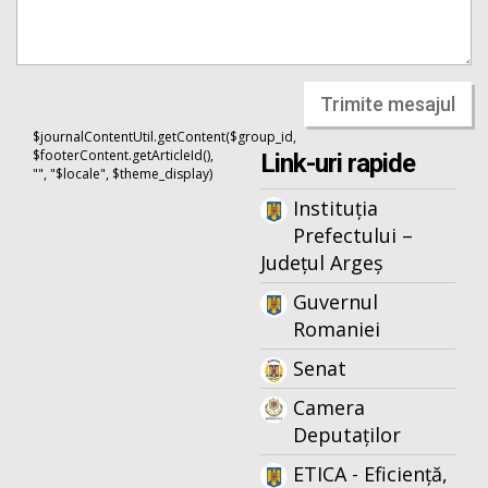
Trimite mesajul
$journalContentUtil.getContent($group_id,
$footerContent.getArticleId(),
Link-uri rapide
"", "$locale", $theme_display)
Instituția
Prefectului –
Județul Argeș
Guvernul
Romaniei
Senat
Camera
Deputaților
ETICA - Eficiență,