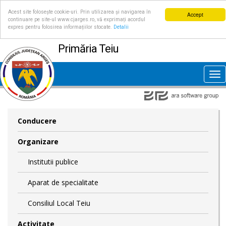
Acest site folosește cookie-uri. Prin utilizarea și navigarea în
Accept
continuare pe site-ul www.cjarges.ro, vă exprimați acordul
expres pentru folosirea informațiilor stocate.
Detalii
Primăria Teiu
Tog
nav
Conducere
Organizare
Institutii publice
Aparat de specialitate
Consiliul Local Teiu
Activitate