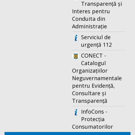
Transparență și
Interes pentru
Conduita din
Administrație
Serviciul de
urgență 112
CONECT -
Catalogul
Organizațiilor
Neguvernamentale
pentru Evidență,
Consultare și
Transparență
InfoCons -
Protecția
Consumatorilor