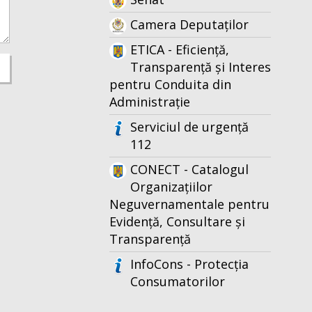
Camera Deputaților
ETICA - Eficiență,
Transparență și Interes
pentru Conduita din
Administrație
Serviciul de urgență
112
CONECT - Catalogul
Organizațiilor
Neguvernamentale pentru
Evidență, Consultare și
Transparență
InfoCons - Protecția
Consumatorilor