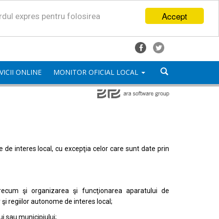
Accept
ordul expres pentru folosirea
VICII ONLINE
MONITOR OFICIAL LOCAL
mele de interes local, cu excepţia celor care sunt date prin
, precum şi organizarea şi funcţionarea aparatului de
or şi regiilor autonome de interes local;
i sau municipiului;