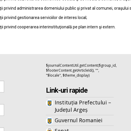
ţii privind administrarea domeniului public şi privat al comunei, oraşului 
ţii privind gestionarea serviciilor de interes local;
ţii privind cooperarea interinstituţională pe plan intern şi extern.
$journalContentUtil.getContent($group_id,
$footerContent.getArticleId(), "",
"$locale", $theme_display)
Link-uri rapide
Instituția Prefectului –
Județul Argeș
Guvernul Romaniei
Senat