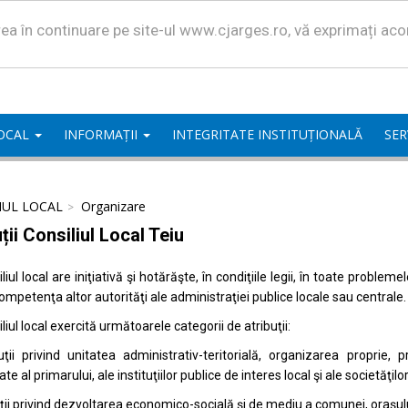
area în continuare pe site-ul www.cjarges.ro, vă exprimați ac
LOCAL
INFORMAȚII
INTEGRITATE INSTITUȚIONALĂ
SER
IUL LOCAL
Organizare
ții Consiliul Local Teiu
liul local are iniţiativă şi hotărăşte, în condiţiile legii, în toate proble
competenţa altor autorităţi ale administraţiei publice locale sau centrale.
liul local exercită următoarele categorii de atribuţii:
uţii privind unitatea administrativ-teritorială, organizarea proprie
ate al primarului, ale instituţiilor publice de interes local şi ale societăţil
uţii privind dezvoltarea economico-socială şi de mediu a comunei, oraşulu