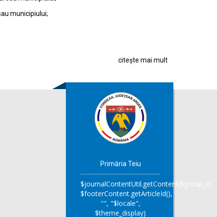
sau municipiului;
citește mai mult
Primăria Teiu
$journalContentUtil.getContent($group_id,
$footerContent.getArticleId(),
"", "$locale",
$theme_display)