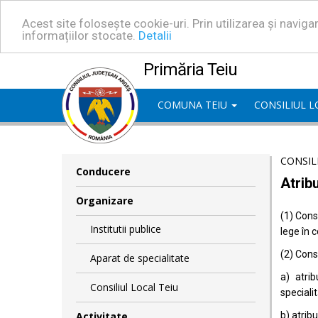
Acest site folosește cookie-uri. Prin utilizarea și navig
informațiilor stocate.
Detalii
Primăria Teiu
COMUNA TEIU
CONSILIUL 
CONSIL
Conducere
Atribu
Organizare
(1) Consi
Institutii publice
lege în 
(2) Consi
Aparat de specialitate
a) atrib
Consiliul Local Teiu
specialit
Activitate
b) atrib