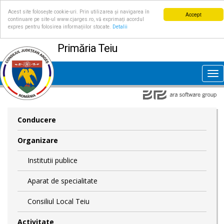
Acest site folosește cookie-uri. Prin utilizarea și navigarea în
Accept
continuare pe site-ul www.cjarges.ro, vă exprimați acordul
expres pentru folosirea informațiilor stocate.
Detalii
Primăria Teiu
Tog
nav
Conducere
Organizare
Institutii publice
Aparat de specialitate
Consiliul Local Teiu
Activitate