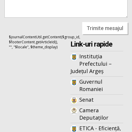
Trimite mesajul
$journalContentUtil.getContent($group_id,
$footerContent.getArticleId(),
Link-uri rapide
"", "$locale", $theme_display)
Instituția
Prefectului –
Județul Argeș
Guvernul
Romaniei
Senat
Camera
Deputaților
ETICA - Eficiență,