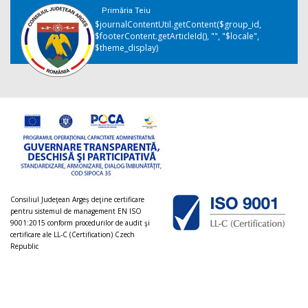
Primăria Teiu
$journalContentUtil.getContent($group_id,
$footerContent.getArticleId(), "", "$locale",
$theme_display)
Consiliul Judeţean Argeș deţine certificare
pentru sistemul de management EN ISO
9001:2015 conform procedurilor de audit şi
certificare ale LL-C (Certification) Czech
Republic