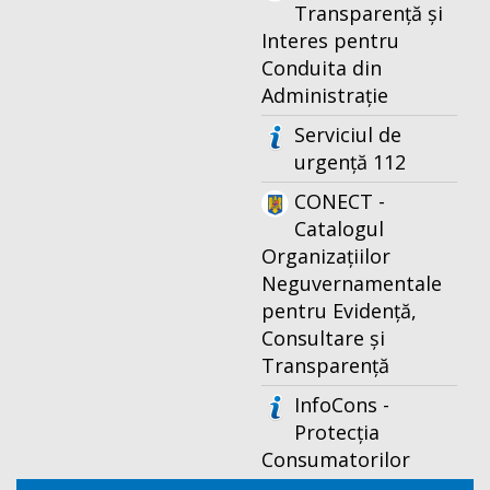
Transparență și
Interes pentru
Conduita din
Administrație
Serviciul de
urgență 112
CONECT -
Catalogul
Organizațiilor
Neguvernamentale
pentru Evidență,
Consultare și
Transparență
InfoCons -
Protecția
Consumatorilor