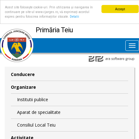
Acest site folosește cookie-uri. Prin utilizarea și navigarea în
Accept
continuare pe site-ul www.cjarges.ro, vă exprimați acordul
expres pentru folosirea informațiilor stocate.
Detalii
Primăria Teiu
Tog
nav
Conducere
Organizare
Institutii publice
Aparat de specialitate
Consiliul Local Teiu
Activitate