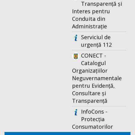
Transparență și
Interes pentru
Conduita din
Administrație
Serviciul de
urgență 112
CONECT -
Catalogul
Organizațiilor
Neguvernamentale
pentru Evidență,
Consultare și
Transparență
InfoCons -
Protecția
Consumatorilor