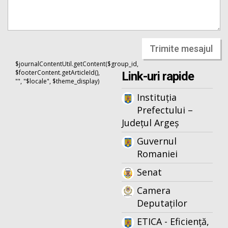
Trimite mesajul
$journalContentUtil.getContent($group_id,
$footerContent.getArticleId(),
Link-uri rapide
"", "$locale", $theme_display)
Instituția
Prefectului –
Județul Argeș
Guvernul
Romaniei
Senat
Camera
Deputaților
ETICA - Eficiență,