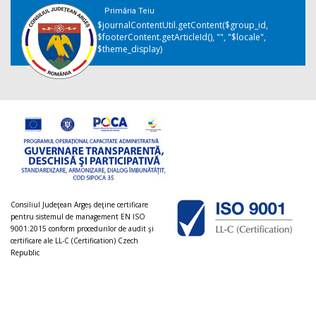
Primăria Teiu
$journalContentUtil.getContent($group_id,
$footerContent.getArticleId(), "", "$locale",
$theme_display)
Consiliul Judeţean Argeș deţine certificare
pentru sistemul de management EN ISO
9001:2015 conform procedurilor de audit şi
certificare ale LL-C (Certification) Czech
Republic